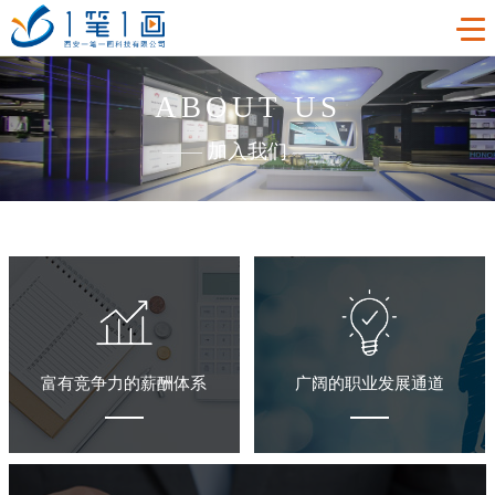
ABOUT US
首页
——
加入我们
——
工程案例
产品中心
主题多媒体展厅
新闻中心
廉政警示展厅
VR虚拟现实
关于我们
法治教育基地
AR增强现实
公司新闻
富有竞争力的薪酬体系
广阔的职业发展通道
加入我们
禁毒教育基地
触控一体机
展厅资讯
企业简介
联系我们
红色党建教育基地
创新展项
常见问题
企业文化
合作代理
互动投影
荣誉资质
诚聘精英
联系我们