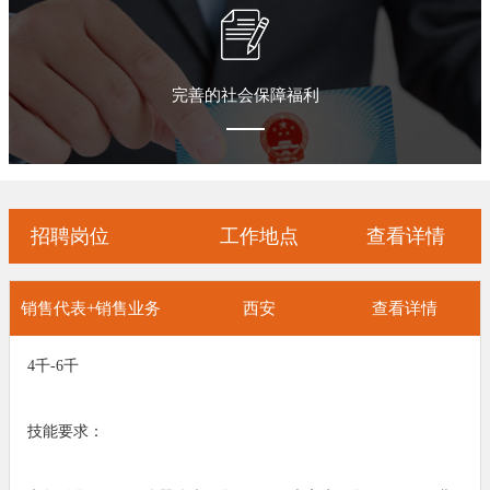
幻影成像
区域负责人
完善的社会保障福利
数字沙盘
特效屏幕
招聘岗位
工作地点
查看详情
销售代表+销售业务
西安
查看详情
4千-6千
技能要求：