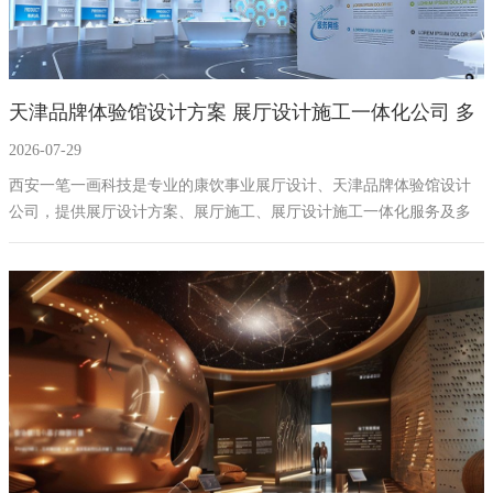
天津品牌体验馆设计方案 展厅设计施工一体化公司 多
2026-07-29
媒体互动展厅设备供应
西安一笔一画科技是专业的康饮事业展厅设计、天津品牌体验馆设计
公司，提供展厅设计方案、展厅施工、展厅设计施工一体化服务及多
媒体互动展厅设备供应，打造融合地域文化与健康理念的品牌体验空
间。