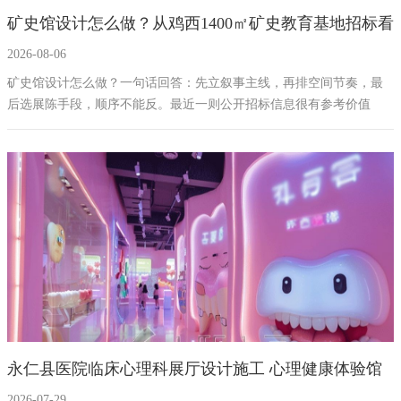
矿史馆设计怎么做？从鸡西1400㎡矿史教育基地招标看
幻影成像
区域负责人
2026-08-06
规划要点
数字沙盘
矿史馆设计怎么做？一句话回答：先立叙事主线，再排空间节奏，最
后选展陈手段，顺序不能反。最近一则公开招标信息很有参考价值
特效屏幕
——鸡西矿业公司党委党校矿史教育基地深化改造工程（招标编号
JKZB-TJ-2026-0010），展陈面积约1400㎡，序厅加5个主题展区，预
算257.95万元（信息来源：招标公告）。本文从专业角度，拆解这类矿
史馆、企业史馆应该怎么规划。 矿史馆不是老照片墙，是给精神立传
的地方。想明白这一点，后面所有设计动作都有了方向。
永仁县医院临床心理科展厅设计施工 心理健康体验馆
2026-07-29