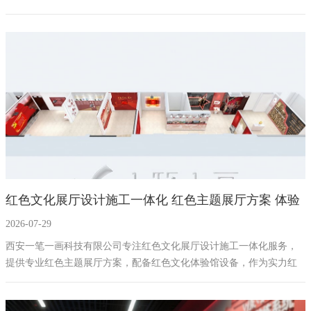
馆设备定制及安全教育展厅设计施工，打造融合历史智慧与现代科技
的互动体验空间，提升全民安全素养。
红色文化展厅设计施工一体化 红色主题展厅方案 体验
2026-07-29
馆设备公司
西安一笔一画科技有限公司专注红色文化展厅设计施工一体化服务，
提供专业红色主题展厅方案，配备红色文化体验馆设备，作为实力红
色展厅施工公司，打造集展览、教育、互动、研学于一体的红色文化
传播阵地。