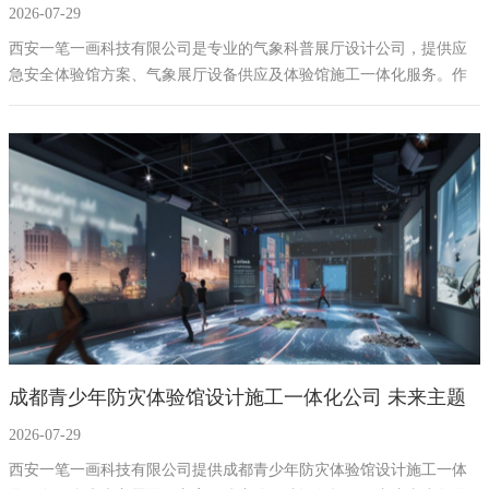
2026-07-29
厅设备供应方案公司
西安一笔一画科技有限公司是专业的气象科普展厅设计公司，提供应
急安全体验馆方案、气象展厅设备供应及体验馆施工一体化服务。作
为上虞展厅设计公司，专注气象应急展厅装修与科普体验馆设计施
工，打造集科学性、教育性、互动性于一体的气象展厅一体化服务，
助力构建地域特色鲜明的科普教育基地。
成都青少年防灾体验馆设计施工一体化公司 未来主题
2026-07-29
展厅方案及设备报价
西安一笔一画科技有限公司提供成都青少年防灾体验馆设计施工一体