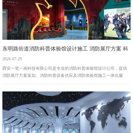
东明路街道消防科普体验馆设计施工 消防展厅方案 科
2026-07-29
普设备供应商
西安一笔一画科技有限公司是专业的消防科普体验馆设计公司，提供
消防展厅方案策划、消防科普设备供应及消防体验馆施工一体化服
务，专注消防主题展厅设计与科普体验馆施工，是资质齐全的消防展
厅设备供应商，打造集知识传播、技能实训、互动体验于一体的消防
科普阵地。