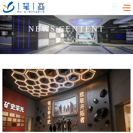
NEWS CENTENT
首页
——
新闻中心
——
工程案例
产品中心
主题多媒体展厅
新闻中心
廉政警示展厅
VR虚拟现实
关于我们
法治教育基地
AR增强现实
公司新闻
加入我们
禁毒教育基地
触控一体机
展厅资讯
企业简介
联系我们
红色党建教育基地
创新展项
常见问题
企业文化
合作代理
互动投影
荣誉资质
诚聘精英
联系我们