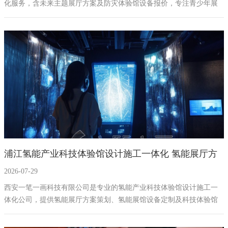
化服务，含未来主题展厅方案及防灾体验馆设备报价，专注青少年展
厅施工，打造集认知、实训、体验、共创于一体的沉浸式教育基地，
是专业的体验馆设计施工公司。
浦江氢能产业科技体验馆设计施工一体化 氢能展厅方
2026-07-29
案 展馆设备公司
西安一笔一画科技有限公司是专业的氢能产业科技体验馆设计施工一
体化公司，提供氢能展厅方案策划、氢能展馆设备定制及科技体验馆
设计服务，专注产业展厅方案规划与展厅施工一体化服务，打造集科
普教育、产业展示、文旅融合于一体的创新展馆。