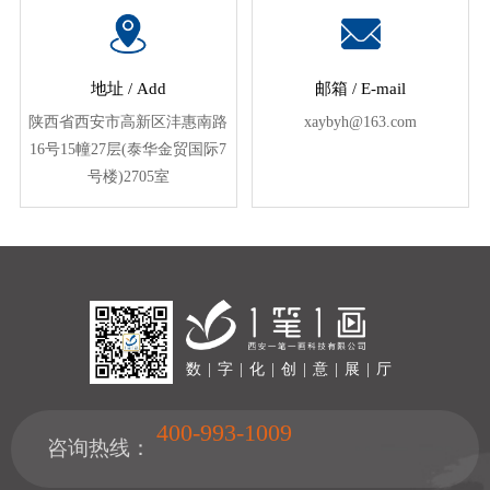
幻影成像
区域负责人
地址 / Add
邮箱 / E-mail
数字沙盘
陕西省西安市高新区沣惠南路
xaybyh@163.com
特效屏幕
16号15幢27层(泰华金贸国际7
号楼)2705室
数 | 字 | 化 | 创 | 意 | 展 | 厅
400-993-1009
咨询热线：