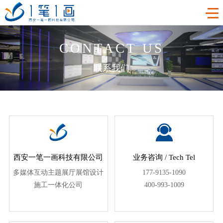
CONTACT US
首页
——
联系我们
——
工程案例
产品中心
主题多媒体展厅
新闻中心
廉政警示展厅
VR虚拟现实
关于我们
法治教育基地
AR增强现实
公司新闻
西安一笔一画科技有限公司
业务咨询 / Tech Tel
多媒体互动主题展厅展馆设计
177-9135-1090
加入我们
禁毒教育基地
触控一体机
展厅资讯
企业简介
施工一体化公司
400-993-1009
联系我们
红色党建教育基地
创新展项
常见问题
企业文化
合作代理
互动投影
荣誉资质
诚聘精英
联系我们