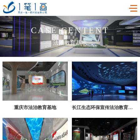
CASE CENTENT
首页
——
法治教育基地
——
工程案例
产品中心
主题多媒体展厅
新闻中心
廉政警示展厅
VR虚拟现实
关于我们
法治教育基地
AR增强现实
公司新闻
重庆市法治教育基地
长江生态环保宣传法治教育基地展厅方案
加入我们
禁毒教育基地
触控一体机
展厅资讯
企业简介
联系我们
红色党建教育基地
创新展项
常见问题
企业文化
合作代理
互动投影
荣誉资质
诚聘精英
联系我们