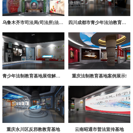
幻影成像
区域负责人
乌鲁木齐市司法局(司法所)法治文化教育基地建设方案
四川成都市青少年法治教育实践基地
数字沙盘
特效屏幕
青少年法制教育基地展馆解决方案
重庆法制教育基地案例展示!
重庆永川区反邪教教育基地
云南昭通市普法宣传基地