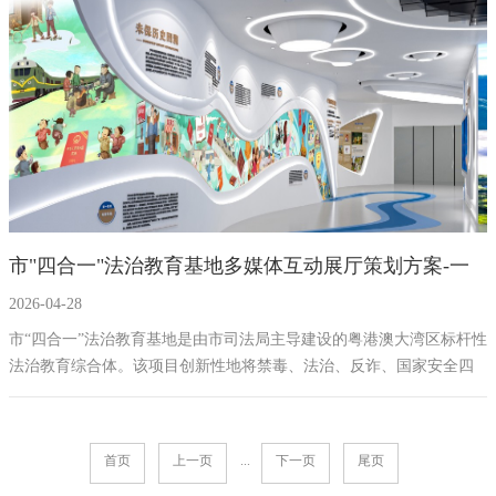
题展区及影视厅、尾厅，系统涵盖总体国家安全观、保密法规、发展
历程、案例警示与技术防护等内容。方案广泛运用270度沉浸式投影、
LED柔性时间轴、VR体验、互动闯关游戏等多媒体互动设备，旨在提
升参观者的学习兴趣与知识留存率，从而全面提升干部群众的保密意
识与防范能力。
市"四合一"法治教育基地多媒体互动展厅策划方案-一
2026-04-28
笔一画法治、禁毒、反诈、国家安全教育基地方案
市“四合一”法治教育基地是由市司法局主导建设的粤港澳大湾区标杆性
法治教育综合体。该项目创新性地将禁毒、法治、反诈、国家安全四
大主题教育融为一体，旨在打造一个资源共享、效益倍增的综合性平
台。基地核心设计理念为“四力合一·法治**”，强调运用VR/AR、AI、
大数据等前沿科技，通过沉浸式、互动式和游戏化的体验，如模拟法
首页
上一页
...
下一页
尾页
庭、反诈迷宫、VR危害体验等，全面提升法治教育效果。展厅规划面