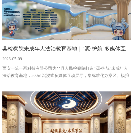
县检察院未成年人法治教育基地｜"源·护航"多媒体互
2026-05-09
动展厅设计施工一体化案例-西安一笔一画
西安一笔一画科技有限公司为**县人民检察院打造"源·护航"未成年人
法治教育基地，500㎡沉浸式多媒体互动展厅，集标准化办案区、模拟
法庭、VR校园欺凌体验、AI法治问答、六大保护主题展区于一体。融
合钱塘江源头地域文化，寓教于乐，年接待2000+人次。免费获取设计
方案。