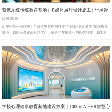
监狱系统传统教育基地 | 多媒体展厅设计施工 | **风骨·
2026-05-09
文化新生
西安一笔一画科技为**省监狱管理局打造"**风骨·文化新生"传统教育
基地，1200㎡多媒体互动展厅，融合**传统文化与现代科技，18套互
动设备，打造全国监狱教育改造标杆。
学校心理健康教育基地建设方案｜1000㎡AI+VR智慧心