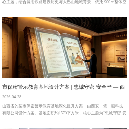
心主题，结合襄渝铁路建设历史与大巴山地域背景，依托 900㎡整体空
间进行科学分区规划。紧扣三线建设时代背景、铁路建设历程、建设
者事迹、三线精神内涵及新时代传承五大板块，融合隧道造型、钢轨
元素等设计符号，运用 LED 弧幕、全息投影、VR 体验、互动装置、
环幕影视等数字化多媒体技术，打造沉浸式、互动式红色教育空间。
全面还原三线建设艰苦岁月，传承艰苦创业、无私奉献的三线精神，
实现历史展示、精神教育与文旅体验融合，助力红色文化长效传播。
市保密警示教育基地设计方案 | 忠诚守密·安全** — 西
2026-04-28
安一笔一画科技
山西省的某市保密警示教育基地深化提升方案，由西安一笔一画科技
有限公司设计方案。基地面积约1570平方米，核心主题为“忠诚守密·安
全”。设计最大亮点是将地方文化（如盐湖结晶美学、黄河九曲形态）
深度融入保密教育，形成独特地域特色。空间规划包含序厅、六大主