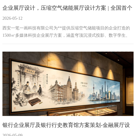
企业展厅设计，压缩空气储能展厅设计方案 | 全国首个
幻影成像
区域负责人
2026-05-12
盐穴储能主题科技展厅
数字沙盘
西安一笔一画科技有限公司为**提供压缩空气储能项目的企业打造的
1500㎡多媒体科技企业展厅方案，涵盖穹顶沉浸式投影、数字孪生、
特效屏幕
270°环幕影院等20项多媒体互动设备，助力全国最大盐穴储能基地品
牌建设。
银行企业展厅及银行行史教育馆方案策划-金融展厅设
2026-05-09