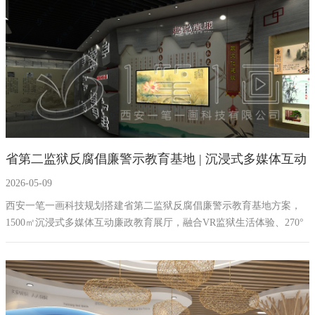
省第二监狱反腐倡廉警示教育基地 | 沉浸式多媒体互动
2026-05-09
廉政教育展厅设计施工 | 西安一笔一画
西安一笔一画科技规划搭建省第二监狱反腐倡廉警示教育基地方案，
1500㎡沉浸式多媒体互动廉政教育展厅，融合VR监狱生活体验、270°
环幕投影、大数据反腐可视化、忏悔墙互动投影等前沿技术，打造"清
风·廉洁从心"主题廉政教育空间。全国警示教育基地建设首选品牌，10
年展厅建设经验。