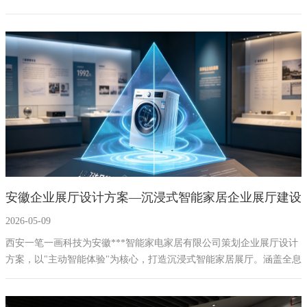
厅设计。
安徽企业展厅设计方案—沉浸式智能家居企业展厅建设
2026-05-09
公司西安一笔一画科技
西安一笔一画科技为安徽***智能家电家居有限公司策划企业展厅设计
方案，以"主动智能体验"为核心，打造沉浸式智能家居展厅。涵盖全息
投影、CAVE沉浸式空间、AR互动等多媒体展陈技术。