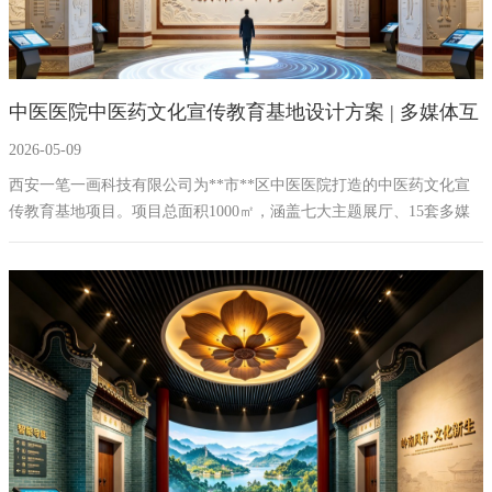
中医医院中医药文化宣传教育基地设计方案 | 多媒体互
2026-05-09
动展厅施工公司西安一笔一画
西安一笔一画科技有限公司为**市**区中医医院打造的中医药文化宣
传教育基地项目。项目总面积1000㎡，涵盖七大主题展厅、15套多媒
体互动设备及220㎡室外百草种植园，以"岐黄薪火·本草**"为主题，构
建川西地区独具特色的中医药文化沉浸式体验空间。