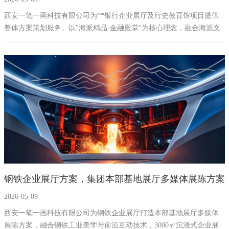
计施工公司西安一笔一画科技
西安一笔一画科技有限公司为**银行企业展厅及行史教育馆项目提供
整体方案策划服务。以"海派精品·金融殿堂"为核心理念，融合海派文
化与金融文化，规划22个核心多媒体展项，打造集历史传承、品牌展
示、互动体验于一体的1500㎡综合性展示空间。10年博物馆与展厅设
计经验
钢铁企业展厅方案，集团本部基地展厅多媒体展陈方案
2026-05-09
| 世界500强企业展厅设计案例
西安一笔一画科技有限公司为钢铁企业展厅打造本部基地展厅多媒体
展陈方案，融合钢铁工业美学与前沿互动技术，3000㎡沉浸式企业展