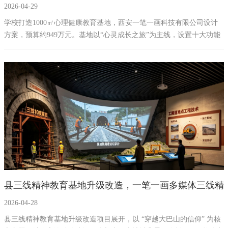
2026-04-29
理展厅设计案例-西安一笔一画
学校打造1000㎡心理健康教育基地，西安一笔一画科技有限公司设计
方案，预算约949万元。基地以“心灵成长之旅”为主线，设置十大功能
分区，配备AI心理测评、VR情绪宣泄、沉浸式冥想球幕等16项多媒体
互动设备，深度融合黄河、嵩山等地域文化。旨在为学生提供从自我
认知到心理干预的全链条心理健康教育服务，争创省级示范性心理健
康教育中心，体现科技赋能、专业保障与文化特色
县三线精神教育基地升级改造，一笔一画多媒体三线精
2026-04-28
神教育展馆设计方案公司
县三线精神教育基地升级改造项目展开，以 “穿越大巴山的信仰” 为核