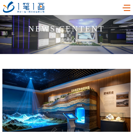
NEWS CENTENT
首页
——
新闻中心
——
工程案例
产品中心
主题多媒体展厅
新闻中心
廉政警示展厅
VR虚拟现实
关于我们
法治教育基地
AR增强现实
公司新闻
加入我们
禁毒教育基地
触控一体机
展厅资讯
企业简介
联系我们
红色党建教育基地
创新展项
常见问题
企业文化
合作代理
互动投影
荣誉资质
诚聘精英
联系我们