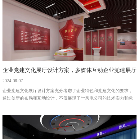
强化党建工作的宣传教育效果，同时为参观者提供一次难忘的学习体
验。
企业党建文化展厅设计方案，多媒体互动企业党建展厅
2024-08-07
建设方案
企业党建文化展厅设计方案充分考虑了企业特色和党建文化的要求，
通过创新的布局和互动设计，不仅展现了**风电公司的技术实力和绿
色发展理念，也为参观者提供了丰富的学习体验。我们相信，这个展
厅将成为企业文化传播和形象展示的重要平台。