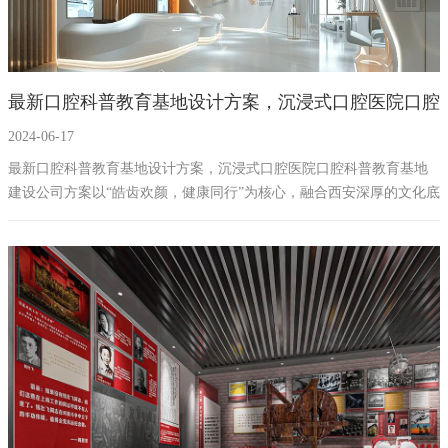
最新​口腔科普教育基地设计方案，沉浸式口腔医院口腔
2024-06-17
科普教育基地建设公司
最新口腔科普教育基地设计方案，沉浸式口腔医院口腔科普教育基地
建设公司方案以“皓齿欢颜，健康同行”为核心，融合西安深厚的文化底
蕴与口腔医学的现代科技，通过创意互动与沉浸式体验，全方位展现
口腔健康的重要性。通过精准定位目标受众，结合多媒体技术与艺术
装置，实现了口腔科普教育的创新性传播，不仅为公众提供了高质量
的口腔健康教育资源，也为口腔医院的学术声誉和品牌形象注入新的
活力，为推动“健康中国”战略做出贡献。