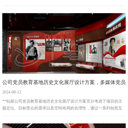
时代、紧跟时代发展的一大产物。上饶市多媒体党建展厅是由西安一
笔一画科技有限公司设计施工完成的围绕党建工作具有信息化、社会
化、保持党的先进性的党员党性教育展厅。在设备上选择新型多媒体
互动数字化设备，利用多媒体展示、历史图片、互动体验、当地党建
工作成果展现等多种形式，融严肃的党建教育主题于生动的展示体验
之中，使智慧党建的观念深入人心。
公司党员教育基地历史文化展厅设计方案，多媒体党员
2024-08-12
教育展厅建设方案策划公司
**钻探公司党员教育基地历史文化展厅设计方案充分考虑了项目的主
题定位、目标受众的需求以及空间布局的合理性，通过一系列创意互
动设备和多媒体技术的应用，旨在打造一个集教育、展示和互动为一
体的多功能展厅。本方案预计能够有效传播**钻探公司的历史文化，