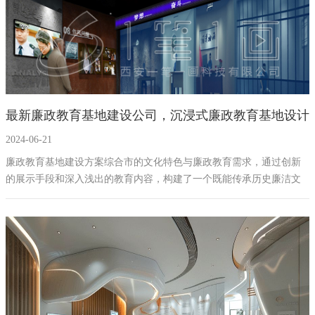
最新廉政教育基地建设公司，沉浸式廉政教育基地设计
2024-06-21
方案，高科技廉洁文化展厅设计
廉政教育基地建设方案综合市的文化特色与廉政教育需求，通过创新
的展示手段和深入浅出的教育内容，构建了一个既能传承历史廉洁文
化，又能反映时代要求的廉政教育基地。不仅为党员干部提供了自我
警醒的场所，也为广大市民搭建了学习廉洁文化的桥梁，共同促进社
会风气的持续好转。