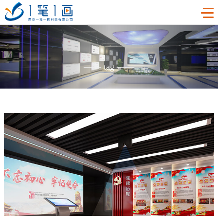
首页
——
tag
——
工程案例
产品中心
主题多媒体展厅
新闻中心
廉政警示展厅
VR虚拟现实
关于我们
法治教育基地
AR增强现实
公司新闻
加入我们
禁毒教育基地
触控一体机
展厅资讯
企业简介
联系我们
红色党建教育基地
创新展项
常见问题
企业文化
合作代理
互动投影
荣誉资质
诚聘精英
联系我们