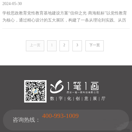
2024-05-30
建设，湖南沉浸式展厅设计公司
​学校思政教育党性教育基地建设方案“信仰之光·商海航标”以党性教育
为核心，通过精心设计的五大展区，构建了一条从理论到实践、从历
史到未来的参观故事线。我们坚信，通过创新展示手段与深厚文化内
涵的结合，能够为商务职业技术学院带来一个既具教育意义又充满创
意的党性教育基地，进一步促进学院文化建设和人才培养。我们期待
上一页
1
2
3
下一页
与学院携手，共创辉煌。
数 | 字 | 化 | 创 | 意 | 展 | 厅
400-993-1009
咨询热线：