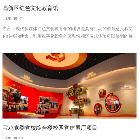
高新区红色文化教育馆
幻影成像
区域负责人
2020-08-31
数字沙盘
序言：现代多媒体红色文化教育馆的建设是具有生动的教育意义和文
化传播的使命，利用数字化设备的互动性和沉浸式体验可以鲜明的展
特效屏幕
现出党在不同阶段和情况下的活动和精神文化，可以指引我们共产党
人知党的发展历史，习党风廉政建设，遵守党规，守党的章程，时刻
保持着和我党一同进步发展的精神。
宝鸡党委党校综合楼校园党建展厅项目
2020-08-14