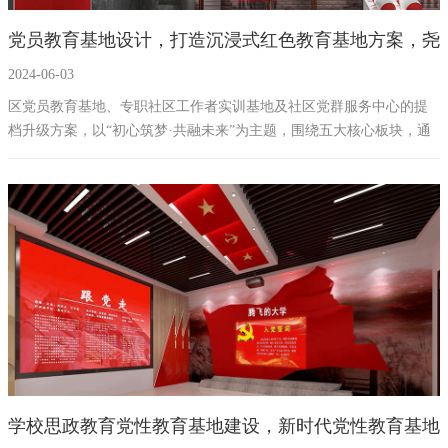
党员教育基地设计，打造沉浸式红色教育基地方案，尧
2024-06-03
都多媒体展厅设计公司
区党员教育基地、专职社区工作者实训基地及社区党群服务中心的提
档升级方案，以“初心筑梦·共融未来”为主题，围绕五大核心板块，通
过创新的展示技术和丰富的互动体验，旨在打造一个集教育性、参与
性、前瞻性和艺术性为一体的综合性服务平台。我们坚信，这一方案
的实施，将有效推动**区党建工作和社区治理迈上新台阶，成为区域
乃至全国范围内具有示范意义的亮点项目。
学校思政教育党性教育基地建设，新时代党性教育基地