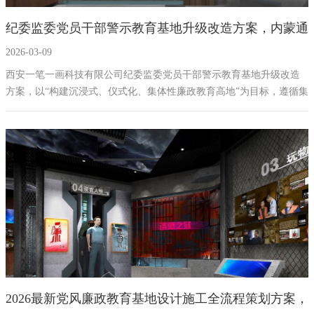
纪委监委党员干部警示教育基地升级改造方案，内蒙通
2026-03-09
辽沉浸式廉政警示教育基地设计方案施工一体化公司
西安一笔一画科技有限公司纪委监委党员干部警示教育基地升级改造
方案，以“构建沉浸式、仪式化、集体性廉政教育高地”为目标，遵循集
体共鸣、沉浸体验、文化赋能三大原则。方案以“四幕沉浸式仪式剧”为
核心，串联净心、镜鉴、铸魂、升华全流程，深度融合双合尔山、蒙
古马、科尔沁非遗等本土元素，聚焦本土典型案例警示，配套高规格
技术保障与蒙汉双语适配。全程可按需定制，配备专业服务与合规保
障，打造有本土灵魂、有震慑力的廉政教育阵地，为营造风清气正的
政治生态提供坚实支撑。
2026最新党风廉政教育基地设计施工全流程策划方案，