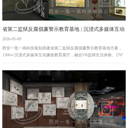
省第二监狱反腐倡廉警示教育基地 | 沉浸式多媒体互动
2026-05-09
廉政教育展厅设计施工 | 西安一笔一画
西安一笔一画科技规划搭建省第二监狱反腐倡廉警示教育基地方案，
1500㎡沉浸式多媒体互动廉政教育展厅，融合VR监狱生活体验、270°
环幕投影、大数据反腐可视化、忏悔墙互动投影等前沿技术，打造"清
风·廉洁从心"主题廉政教育空间。全国警示教育基地建设首选品牌，10
年展厅建设经验。