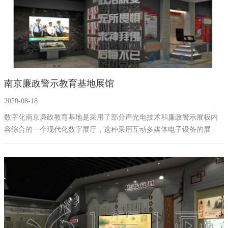
南京廉政警示教育基地展馆
2020-08-18
数字化南京廉政教育基地是采用了部分声光电技术和廉政警示展板内
容综合的一个现代化数字展厅，这种采用互动多媒体电子设备的展
厅，因其高度的互动性以及模拟性可以在党员干部参观的时候获得深
刻教育意义，比如说现在体感较高的VR虚拟设备，佩戴上之后更是让
人如同现实一般，加强教育强度。电子触摸屏设备中的廉政有奖答题
板块，采用寓教于乐的形式，潜移默化的增强廉政教育的深度。