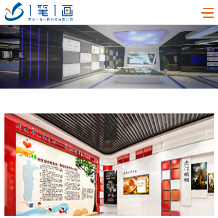
首页
——
tag
——
工程案例
产品中心
主题多媒体展厅
新闻中心
廉政警示展厅
VR虚拟现实
关于我们
法治教育基地
AR增强现实
公司新闻
加入我们
禁毒教育基地
触控一体机
展厅资讯
企业简介
联系我们
红色党建教育基地
创新展项
常见问题
企业文化
合作代理
互动投影
荣誉资质
诚聘精英
联系我们