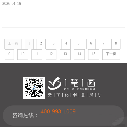
2026-01-16
一笔一画反腐倡廉教育基地设计施工公司
上一页
1
2
3
4
5
6
7
8
9
10
11
12
13
14
15
下一页
数 | 字 | 化 | 创 | 意 | 展 | 厅
400-993-1009
咨询热线：