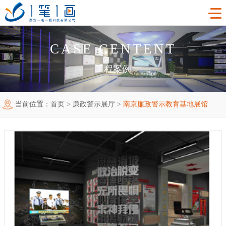
CASE CENTENT
首页
——
工程案例
——
工程案例
当前位置：
首页
>
廉政警示展厅
>
南京廉政警示教育基地展馆
产品中心
主题多媒体展厅
新闻中心
廉政警示展厅
VR虚拟现实
关于我们
法治教育基地
AR增强现实
公司新闻
加入我们
禁毒教育基地
触控一体机
展厅资讯
企业简介
联系我们
红色党建教育基地
创新展项
常见问题
企业文化
合作代理
互动投影
荣誉资质
诚聘精英
联系我们