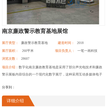
幻影成像
区域负责人
数字沙盘
南京廉政警示教育基地展馆
特效屏幕
展厅类型：
廉政警示教育基地
建造时间：
2018
展厅面积：
260平米
项目负责人：
一笔一画科技
浏览次数：
28607
项目介绍：
数字化南京廉政教育基地是采用了部分声光电技术和廉政
警示展板内容综合的一个现代化数字展厅，这种采用互动多媒体电子
设备的展厅，因其高度的互动性以及模拟性可以在党员干部参观的时
分享到：
候获得深刻教育意义，比如说现在体感较高的VR虚拟设备，佩戴上之
后更是让人如同现实一般，加强教育强度。电子触摸屏设备中的廉政
详细介绍
有奖答题板块，采用寓教于乐的形式，潜移默化的增强廉政教育的深