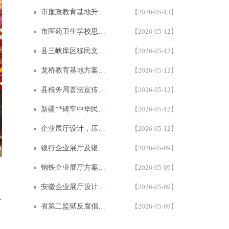
市廉政教育基地升级建设提档 | 西安一笔一画千万级多媒体廉政展厅案例
【2026-05-13】
市医药卫生学校思政教育基地设计方案 | 600㎡学校多媒体展厅设计施工案例 — 西安一笔一画科技
【2026-05-12】
县三峡库区移民文化教育基地 | 一笔一画沉浸式多媒体互动展厅设计施工案例
【2026-05-12】
龙桥教育基地方案，多媒体互动展厅设计施工案例 | 1200㎡红色教育基地 | 西安一笔一画科技
【2026-05-12】
县税务局普法宣传阵地及税史文化展厅设计方案策划公司西安一笔一画科技
【2026-05-12】
新疆**铸牢中华民族共同体意识展厅设计方案 | 西安一笔一画科技展厅设计施工一体化公司
【2026-05-12】
企业展厅设计，压缩空气储能展厅设计方案 | 全国首个盐穴储能主题科技展厅
【2026-05-12】
银行企业展厅及银行行史教育馆方案策划-金融展厅设计施工公司西安一笔一画科技
【2026-05-09】
钢铁企业展厅方案，集团本部基地展厅多媒体展陈方案 | 世界500强企业展厅设计案例
【2026-05-09】
安徽企业展厅设计方案—沉浸式智能家居企业展厅建设公司西安一笔一画科技
【2026-05-09】
分
省第二监狱反腐倡廉警示教育基地 | 沉浸式多媒体互动廉政教育展厅设计施工 | 西安一笔一画
【2026-05-09】