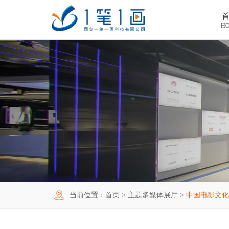
H
首页
工程案例
产品中心
主题多媒体展厅
新闻中心
廉政警示展厅
VR虚拟现实
关于我们
法治教育基地
AR增强现实
公司新闻
加入我们
禁毒教育基地
触控一体机
展厅资讯
企业简介
联系我们
红色党建教育基地
创新展项
常见问题
企业文化
合作代理
当前位置：
首页
>
主题多媒体展厅
>
中国电影文化
互动投影
荣誉资质
诚聘精英
联系我们