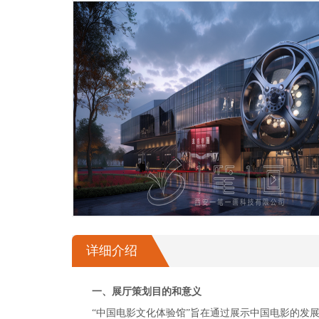
幻影成像
区域负责人
数字沙盘
特效屏幕
详细介绍
一、展厅策划目的和意义
“中国电影文化体验馆”旨在通过展示中国电影的发