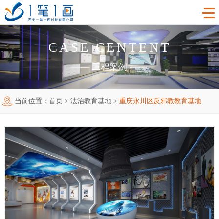
CASE CENTENT
首页
——
工程案例
——
工程案例
当前位置：
首页
>
法治教育基地
>
重庆永川区反邪教教育基地
产品中心
主题多媒体展厅
新闻中心
廉政警示展厅
VR虚拟现实
关于我们
法治教育基地
AR增强现实
公司新闻
加入我们
禁毒教育基地
触控一体机
展厅资讯
企业简介
联系我们
红色党建教育基地
创新展项
常见问题
企业文化
合作代理
互动投影
荣誉资质
诚聘精英
联系我们