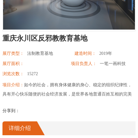
幻影成像
区域负责人
数字沙盘
重庆永川区反邪教教育基地
特效屏幕
展厅类型：
法制教育基地
建造时间：
2019年
展厅面积：
项目负责人：
一笔一画科技
浏览次数：
15272
项目介绍：
如今的社会，拥有身体健康的身心、稳定的组织纪律性，
具有开心快乐随便的社会经济发展，是世界各地普通百姓互相的完美
主义者。但是这类美好心愿，常常遭到各式各样较差因素的疑惑，邪
分享到：
教组织难点就是在这其中之一。营造适当的人生观价值观、价值观和
科研观为目的,积极主动开展“崇尚科学、反对邪教”课堂教学,让参观考
详细介绍
察调查群体掌握邪教组织反科学、暴力行为的本质以及对大家的损害,