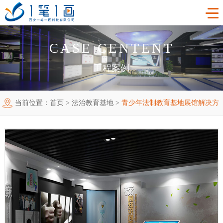
CASE CENTENT
首页
——
工程案例
——
工程案例
当前位置：
首页
>
法治教育基地
>
青少年法制教育基地展馆解决方
产品中心
主题多媒体展厅
案
新闻中心
廉政警示展厅
VR虚拟现实
关于我们
法治教育基地
AR增强现实
公司新闻
加入我们
禁毒教育基地
触控一体机
展厅资讯
企业简介
联系我们
红色党建教育基地
创新展项
常见问题
企业文化
合作代理
互动投影
荣誉资质
诚聘精英
联系我们