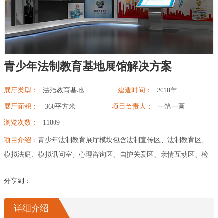
幻影成像
区域负责人
数字沙盘
青少年法制教育基地展馆解决方案
特效屏幕
展厅类型：
法治教育基地
建造时间：
2018年
展厅面积：
360平方米
项目负责人：
一笔一画
浏览次数：
11809
项目介绍：
青少年法制教育展厅模块包含法制宣传区、法制教育区、
模拟法庭、模拟讯问室、心理咨询区、自护关爱区、亲情互动区、检
爱放映室、答题娱乐区等十大功能区、以“互动、生动、体验”为核心设
分享到：
计理念，通过听取宣讲、参观、互动、参与模拟等活动，使青少年能
融入法制教育过程中，充分学习法律知识，做到懂法、守法、爱法，
详细介绍
并能运用法律来保护自己的权益不受侵害。