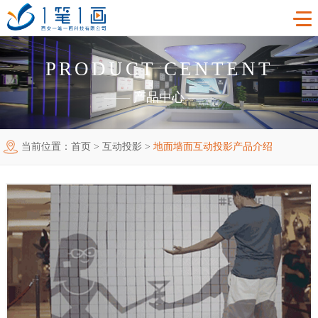
PRODUCT CENTENT
首页
——
产品中心
——
工程案例
当前位置：
首页
>
互动投影
>
地面墙面互动投影产品介绍
产品中心
主题多媒体展厅
新闻中心
廉政警示展厅
VR虚拟现实
关于我们
法治教育基地
AR增强现实
公司新闻
加入我们
禁毒教育基地
触控一体机
展厅资讯
企业简介
联系我们
红色党建教育基地
创新展项
常见问题
企业文化
合作代理
互动投影
荣誉资质
诚聘精英
联系我们