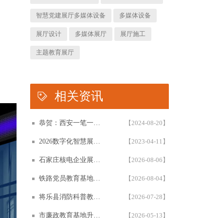
智慧党建展厅多媒体设备
多媒体设备
展厅设计
多媒体展厅
展厅施工
主题教育展厅
相关资讯
恭贺：西安一笔一画科技有限公司再次被评为高新技术企业！！！
【2024-08-20】
2026数字化智慧展厅设计与施工一体化白皮书，一笔一画科技智慧展厅设计白皮书概述展示
【2023-04-11】
石家庄核电企业展厅设计怎么做？从立项到落地的一份完整指南
【2026-08-06】
铁路党员教育基地设计方案全参考解析：如何承载铁轨上的星火？
【2026-08-04】
将乐县消防科普教育基地怎么设计？6大展区与互动五原则方案复盘
【2026-07-28】
市廉政教育基地升级建设提档 | 西安一笔一画千万级多媒体廉政展厅案例
【2026-05-13】