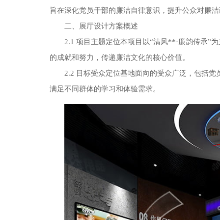
旨在深化党员干部的廉洁自律意识，提升公众对廉洁
二、展厅设计方案概述
2.1 项目主题定位本项目以“清风**·廉韵传
的成就和努力，传递廉洁文化的核心价值。
2.2 目标受众定位基地面向的受众广泛，包括
满足不同群体的学习和体验需求。