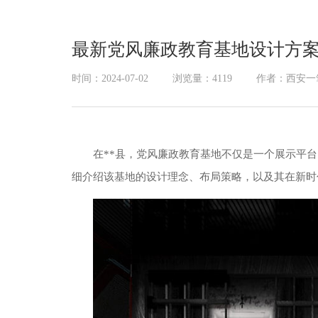
幻影成像
区域负责人
数字沙盘
最新党风廉政教育基地设计方
特效屏幕
时间：2024-07-02
浏览量：4119
作者：西安一
在**县，党风廉政教育基地不仅是一个展示平
细介绍该基地的设计理念、布局策略，以及其在新时