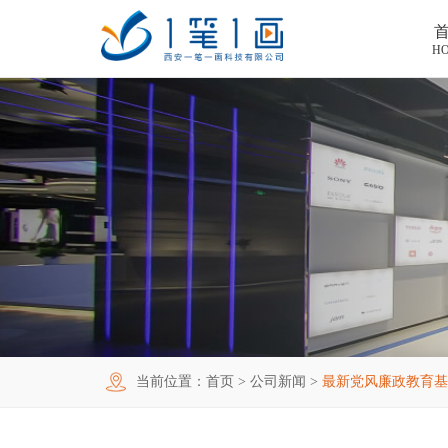
H
首页
工程案例
产品中心
主题多媒体展厅
新闻中心
廉政警示展厅
VR虚拟现实
关于我们
法治教育基地
AR增强现实
公司新闻
加入我们
禁毒教育基地
触控一体机
展厅资讯
企业简介
联系我们
红色党建教育基地
创新展项
常见问题
企业文化
合作代理
当前位置：
首页
>
公司新闻
>
最新党风廉政教育基
互动投影
荣誉资质
诚聘精英
联系我们