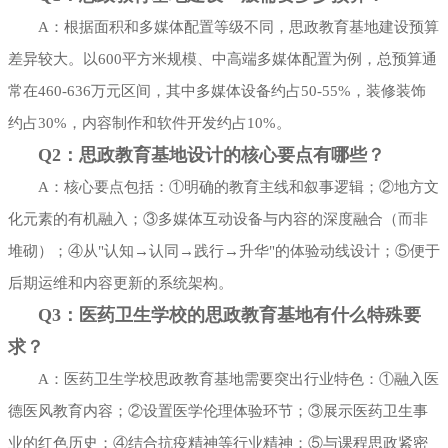
A：根据面积和多媒体配置等级不同，思政教育基地建设预算
差异较大。以600平方米规模、中高端多媒体配置为例，总预算通
常在460-636万元区间，其中多媒体设备约占50-55%，装修装饰
约占30%，内容制作和软件开发约占10%。
Q2：思政教育基地设计的核心要点有哪些？
A：核心要点包括：①明确的教育主线和叙事逻辑；②地方文
化元素的有机融入；③多媒体互动设备与内容的深度融合（而非
堆砌）；④从"认知→认同→践行→升华"的体验动线设计；⑤便于
后期运维和内容更新的系统架构。
Q3：医药卫生学校的思政教育基地有什么特殊要
求？
A：医药卫生学校思政教育基地需要突出行业特色：①融入医
德医风教育内容；②设置医学伦理体验环节；③展示医药卫生事
业的红色历史；④结合抗疫精神等行业精神；⑤与课程思政紧密