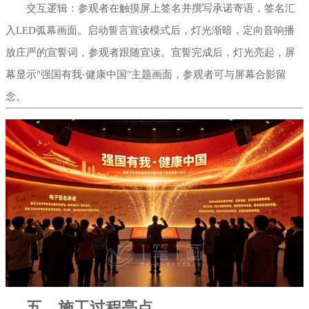
交互逻辑：参观者在触摸屏上签名并撰写承诺寄语，签名汇
入LED弧幕画面。启动誓言宣读模式后，灯光渐暗，定向音响播
放庄严的宣誓词，参观者跟随宣读。宣誓完成后，灯光亮起，屏
幕显示"强国有我·健康中国"主题画面，参观者可与屏幕合影留
念。
五、施工过程亮点