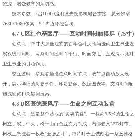
资源，增强教育的亲切感。
技术参数：3台10000流明激光投影机融合拼接，总分辨率
7680×1080像素，5.1声道环绕音响。
4.7 C区红色基因厅——互动时间轴触摸屏（75寸）
创意点：75寸大屏呈现党的百年奋斗历程与医药卫生事业发
展双线时间轴。两条时间线时而平行、时而交汇，直观展示党对
卫生事业的引领作用。
交互逻辑：参观者触摸任意时间节点，该节点自动放大展
开，展示详细的历史事件、珍贵影像、数据图表等。支持时间轴
拖拽浏览和关键词搜索。
4.8 D区医德医风厅——生命之树互动装置
创意点：这是整个基地的"灵魂装置"。一棵高3.5米的生命之
树立于展厅中央，树干由白色亚克力制成，内部嵌入LED灯带。
树枝上悬挂着一枚枚"医德之叶"，每片叶子上镌刻着一条医德格