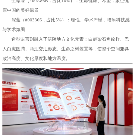
生命绿（#00A86B，占比10%）：生命健康、希望，象征健
康中国的美好愿景
深蓝（#003366，占比5%）：理性、学术严谨，增添科技感
与学术氛围
造型语言则融入了涪陵地方文化元素：白鹤梁石鱼纹样、巴
人白虎图腾、两江交汇形态、生命之树装置等，使整个空间兼具
政治高度、文化厚度和地方温度。