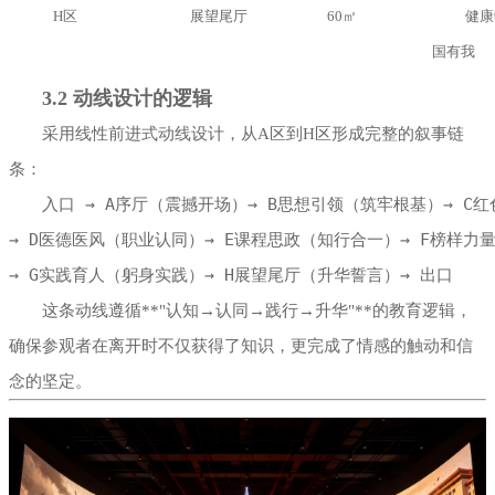
H区
展望尾厅
60㎡
健康
国有我
3.2 动线设计的逻辑
采用线性前进式动线设计，从A区到H区形成完整的叙事链
条：
入口 → A序厅（震撼开场）→ B思想引领（筑牢根基）→ C红
→ D医德医风（职业认同）→ E课程思政（知行合一）→ F榜样力量
→ G实践育人（躬身实践）→ H展望尾厅（升华誓言）→ 出口
这条动线遵循**"认知→认同→践行→升华"**的教育逻辑，
确保参观者在离开时不仅获得了知识，更完成了情感的触动和信
念的坚定。