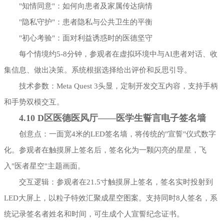
"知情同意"：如何向患者及家属传达病情
"隐私守护"：患者隐私与公共卫生的平衡
"初心考验"：面对利益诱惑时的医德坚守
每个情境约5-8分钟，参观者在虚拟环境中与AI患者对话、收
集信息、做出决策。系统根据选择给出评价和反思引导。
技术参数：Meta Quest 3头显，定制开发交互内容，支持手柄
和手势双模交互。
4.10 D区医德医风厅——医学生誓言电子签名墙
创意点：一面宽4米的LED签名墙，将传统的"宣誓"仪式数字
化。参观者在触摸屏上签名后，签名化为一颗闪亮的星星，飞
入"医者星空"主题画面。
交互逻辑：参观者在21.5寸触摸屏上签名，签名实时投射到
LED大屏上，以粒子特效汇聚成星空图案。支持同时8人签名，系
统记录签名者姓名和时间，可生成个人宣誓纪念证书。