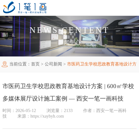
NEWS CENTENT
首页
——
新闻中心
——
工程案例
当前位置：
首页
>
公司新闻
>
市医药卫生学校思政教育基地设计方
产品中心
主题多媒体展厅
案 | 600㎡学校多媒体展厅设计施工案例 — 西安一笔一画科技
新闻中心
廉政警示展厅
VR虚拟现实
市医药卫生学校思政教育基地设计方案 | 600㎡学校
关于我们
法治教育基地
AR增强现实
公司新闻
多媒体展厅设计施工案例 — 西安一笔一画科技
加入我们
禁毒教育基地
触控一体机
展厅资讯
企业简介
时间：2026-05-12
浏览量：2133
作者：西安一笔一画科
技
来源：https://xaybyh.com
联系我们
红色党建教育基地
创新展项
常见问题
企业文化
合作代理
互动投影
荣誉资质
诚聘精英
联系我们