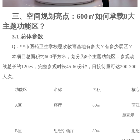
三、空间规划亮点：600㎡如何承载8大
主题功能区？
3.1 总体参数
Q：**市医药卫生学校思政教育基地有多大？有多少展区？
本项目总面积约600平方米，划分为8个主题功能区，参观动
线总长约120米，完整参观时长45-60分钟，日接待量可达200-300
人次。
功能区
名称
面积
核心
A区
序厅
60㎡
两江
题宣示
B区
思想引领厅
80㎡
思想