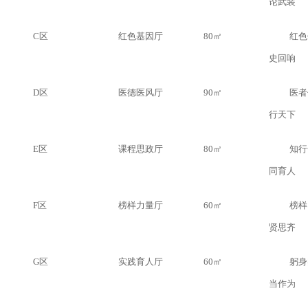
论武装
C区
红色基因厅
80㎡
红色
史回响
D区
医德医风厅
90㎡
医者
行天下
E区
课程思政厅
80㎡
知行
同育人
F区
榜样力量厅
60㎡
榜样
贤思齐
G区
实践育人厅
60㎡
躬身
当作为