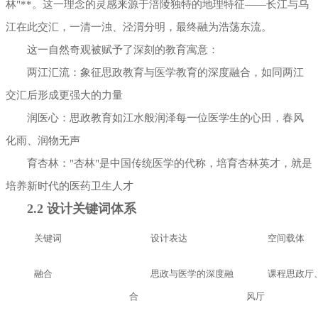
林"**。这一理念的灵感来源于涪陵独特的地理特征——长江与乌
江在此交汇，一清一浊、泾渭分明，最终融为浩荡东流。
这一自然奇观被赋予了深刻的教育寓意：
两江汇流：象征思政教育与医学教育的深度融合，如同两江
交汇后形成更强大的力量
润医心：思政教育如江水般润泽每一位医学生的心田，春风
化雨、润物无声
育杏林："杏林"是中国传统医学的代称，培育杏林英才，就是
培养新时代的医药卫生人才
2.2 设计关键词体系
关键词
设计表达
空间载体
融合
思政与医学的深度融
课程思政厅
合
风厅