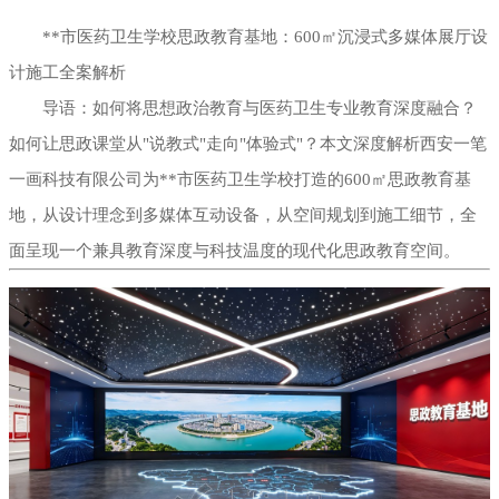
**市医药卫生学校思政教育基地：600㎡沉浸式多媒体展厅设
幻影成像
区域负责人
计施工全案解析
数字沙盘
导语：如何将思想政治教育与医药卫生专业教育深度融合？
如何让思政课堂从"说教式"走向"体验式"？本文深度解析西安一笔
特效屏幕
一画科技有限公司为**市医药卫生学校打造的600㎡思政教育基
地，从设计理念到多媒体互动设备，从空间规划到施工细节，全
面呈现一个兼具教育深度与科技温度的现代化思政教育空间。