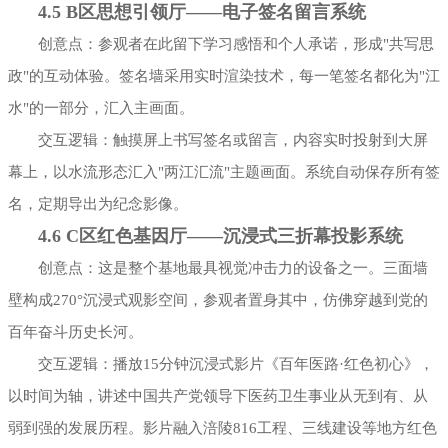
4.5 B区思想引领厅——电子签名留言系统
创意点：参观者在此留下学习感悟和个人承诺，形成"共写思
政"的互动体验。签名墙采用实时渲染技术，每一笔签名都化为"江
水"的一部分，汇入主画面。
交互逻辑：触摸屏上书写签名或留言，内容实时投射到大屏
幕上，以水流形态汇入"两江汇流"主题画面。系统自动保存所有签
名，定期导出为纪念影像。
4.6 C区红色基因厅——沉浸式三折幕投影系统
创意点：这是整个基地最具视觉冲击力的设备之一。三面墙
壁构成270°沉浸式观影空间，参观者置身其中，仿佛穿越到党的
百年奋斗历史长河。
交互逻辑：播放15分钟沉浸式影片《百年医路·红色初心》，
以时间为轴，讲述中国共产党领导下医药卫生事业从无到有、从
弱到强的发展历程。影片融入涪陵816工程、三线建设等地方红色