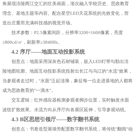
角展现涪陵两江交汇的壮美画面，渐次融入学校历史、思政教育
理念、基地主题等内容。配合星空LED天花系统的光效变化，营
造出庄重而充满科技感的视觉开场。
技术参数：P2.5像素间距，分辨率3200×1600像素，亮度
≥800cd/㎡，刷新率≥3840Hz。
4.2 序厅——地面互动投影系统
创意点：地面采用深灰色石材铺装，嵌入LED灯带勾勒出涪
陵地图轮廓。地面互动投影系统投射出长江与乌江的"水流"效果，
当参观者走过时，"水面"泛起涟漪，象征每一位走进基地的人都将
成为思政教育的"一滴水"。
交互逻辑：红外感应器检测参观者脚步位置，实时触发水面
波纹扩散效果。水流方向从序厅向各展区延伸，引导参观动线。
4.3 B区思想引领厅——数字翻书系统
创意点：书卷造型展墙旁配置数字翻书系统，将传统"翻阅"动