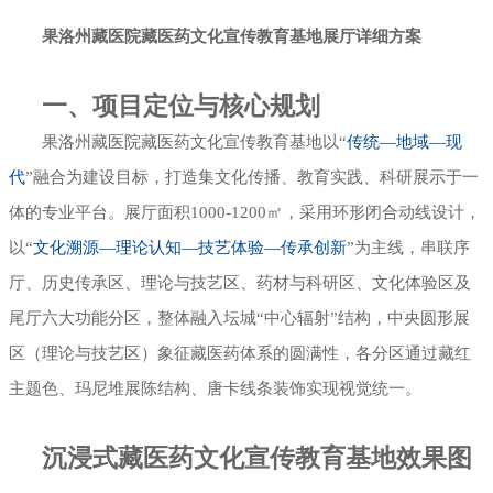
果洛州藏医院藏医药文化宣传教育基地展厅详细方案
幻影成像
区域负责人
数字沙盘
一、项目定位与核心规划
果洛州藏医院藏医药文化宣传教育基地以“
传统—地域—现
特效屏幕
代
”融合为建设目标，打造集文化传播、教育实践、科研展示于一
体的专业平台。展厅面积1000-1200㎡，采用环形闭合动线设计，
以“
文化溯源—理论认知—技艺体验—传承创新
”为主线，串联序
厅、历史传承区、理论与技艺区、药材与科研区、文化体验区及
尾厅六大功能分区，整体融入坛城“中心辐射”结构，中央圆形展
区（理论与技艺区）象征藏医药体系的圆满性，各分区通过藏红
主题色、玛尼堆展陈结构、唐卡线条装饰实现视觉统一。
沉浸式藏医药文化宣传教育基地效果图