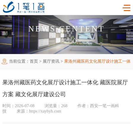
NEWS CENTENT
首页
——
新闻中心
——
工程案例
当前位置：
首页
>
展厅资讯
>
果洛州藏医药文化展厅设计施工一体
产品中心
主题多媒体展厅
化 藏医院展厅方案 藏文化展厅建设公司
新闻中心
廉政警示展厅
VR虚拟现实
果洛州藏医药文化展厅设计施工一体化 藏医院展厅
关于我们
法治教育基地
AR增强现实
公司新闻
方案 藏文化展厅建设公司
加入我们
禁毒教育基地
触控一体机
展厅资讯
企业简介
时间：2026-07-08
浏览量：268
作者：西安一笔一画科
技
来源：https://xaybyh.com
联系我们
红色党建教育基地
创新展项
常见问题
企业文化
合作代理
互动投影
荣誉资质
诚聘精英
联系我们