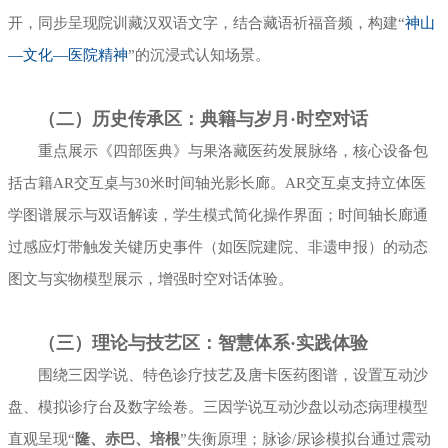
开，同步呈现院训藏汉双语文字，结合藏语祈福音频，构建“
神山
—文化—医院精神
”的沉浸式认知场景。
（二）历史传承区：典籍与岁月·时空对话
重点展示《四部医典》与果洛藏医药发展脉络，核心设备包
括古籍AR交互桌与30米时间轴光影长廊。AR交互桌支持立体医
学图谱展示与双语解读，学生模式简化操作界面；时间轴长廊通
过感应灯带触发关键历史事件（如医院建院、非遗申报）的动态
图文与实物模型展示，增强时空对话体验。
（三）理论与技艺区：智慧体系·实践体验
围绕三因学说、特色诊疗技艺及唐卡医药图谱，设置互动沙
盘、模拟诊疗台及数字绘卷。三因学说互动沙盘以动态病理模型
直观呈现“
隆、赤巴、培根
”失衡原理；脉诊/尿诊模拟台通过震动