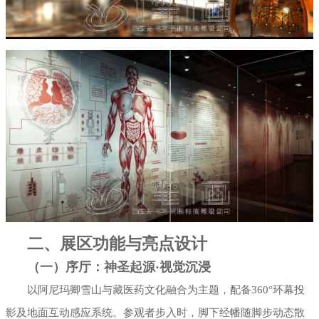
二、展区功能与亮点设计
（一）序厅：神圣起源·视觉沉浸
以阿尼玛卿雪山与藏医药文化融合为主题，配备360°环幕投
影及地面互动感应系统。参观者步入时，脚下经幡随脚步动态散