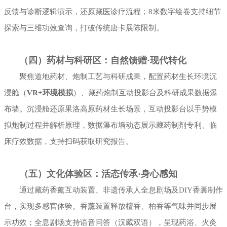
反馈与诊断逻辑演示，还原藏医诊疗流程；8米数字绘卷支持细节
探索与三维功效查询，打破传统唐卡展陈限制。
（四）药材与科研区：自然馈赠·现代转化
聚焦道地药材、炮制工艺与科研成果，配置药材生长环境沉
浸舱（
VR+环境模拟
）、藏药炮制互动投影台及科研成果数据瀑
布墙。沉浸舱还原果洛高原药材生长场景，互动投影台以手势模
拟炮制过程并解析原理，数据瀑布墙动态展示藏药制剂专利、临
床疗效数据，支持扫码获取研究报告。
（五）文化体验区：活态传承·身心感知
通过藏药香薰互动装置、非遗传承人全息剧场及DIY香囊制作
台，实现多感官体验。香薰装置释放檀香、柏香等气味并同步展
示功效；全息剧场支持语音问答（汉藏双语），呈现药浴、火灸