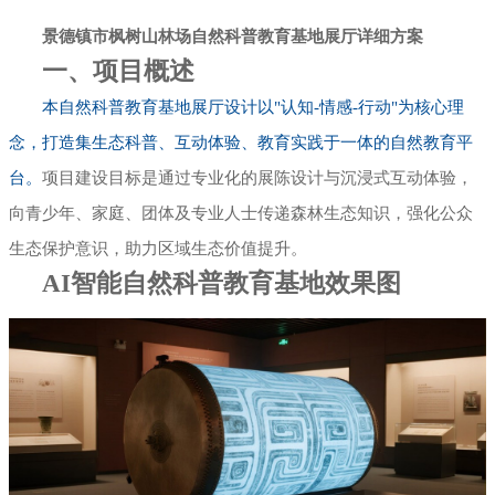
景德镇市枫树山林场自然科普教育基地展厅详细方案
幻影成像
区域负责人
一、项目概述
数字沙盘
本自然科普教育基地展厅设计以"认知-情感-行动"为核心理
念，打造集生态科普、互动体验、教育实践于一体的自然教育平
特效屏幕
台。
项目建设目标是通过专业化的展陈设计与沉浸式互动体验，
向青少年、家庭、团体及专业人士传递森林生态知识，强化公众
生态保护意识，助力区域生态价值提升。
AI智能自然科普教育基地效果图