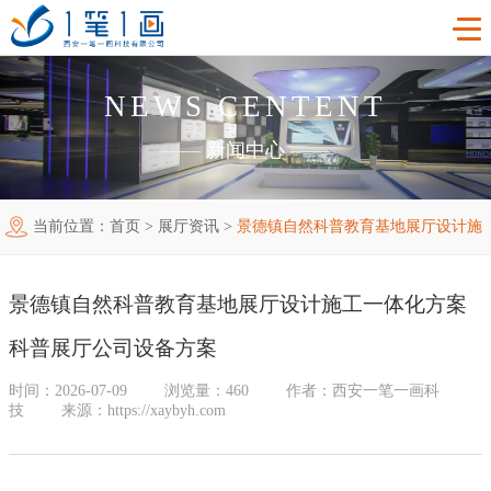
NEWS CENTENT
首页
——
新闻中心
——
工程案例
当前位置：
首页
>
展厅资讯
>
景德镇自然科普教育基地展厅设计施
产品中心
主题多媒体展厅
工一体化方案 科普展厅公司设备方案
新闻中心
廉政警示展厅
VR虚拟现实
景德镇自然科普教育基地展厅设计施工一体化方案
关于我们
法治教育基地
AR增强现实
公司新闻
科普展厅公司设备方案
加入我们
禁毒教育基地
触控一体机
展厅资讯
企业简介
时间：2026-07-09
浏览量：460
作者：西安一笔一画科
技
来源：https://xaybyh.com
联系我们
红色党建教育基地
创新展项
常见问题
企业文化
合作代理
互动投影
荣誉资质
诚聘精英
联系我们