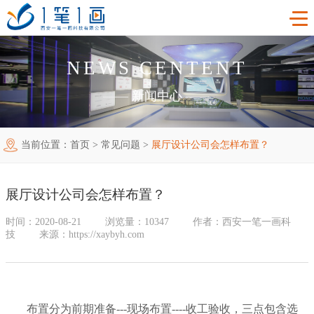
NEWS CENTENT
首页
——
新闻中心
——
工程案例
当前位置：
首页
>
常见问题
>
展厅设计公司会怎样布置？
产品中心
主题多媒体展厅
新闻中心
廉政警示展厅
VR虚拟现实
展厅设计公司会怎样布置？
关于我们
法治教育基地
AR增强现实
公司新闻
时间：2020-08-21
浏览量：10347
作者：西安一笔一画科
技
来源：https://xaybyh.com
加入我们
禁毒教育基地
触控一体机
展厅资讯
企业简介
联系我们
红色党建教育基地
创新展项
常见问题
企业文化
合作代理
布置分为前期准备---现场布置----收工验收，三点包含选
互动投影
荣誉资质
诚聘精英
联系我们