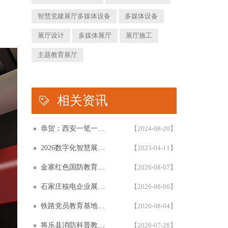
智慧党建展厅多媒体设备
多媒体设备
展厅设计
多媒体展厅
展厅施工
主题教育展厅
相关资讯
恭贺：西安一笔一画科技有限公司再次被评为高新技术企业！！！
【2024-08-20】
2026数字化智慧展厅设计与施工一体化白皮书，一笔一画科技智慧展厅设计白皮书概述展示
【2023-04-11】
金寨红色国防教育基地怎么设计？先立主线，再排展区，最后选设备。
【2026-08-07】
石家庄核电企业展厅设计怎么做？从立项到落地的一份完整指南
【2026-08-06】
铁路党员教育基地设计方案全参考解析：如何承载铁轨上的星火？
【2026-08-04】
将乐县消防科普教育基地怎么设计？6大展区与互动五原则方案复盘
【2026-07-28】