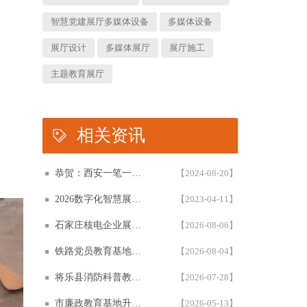
智慧党建展厅多媒体设备
多媒体设备
展厅设计
多媒体展厅
展厅施工
主题教育展厅
相关资讯
恭贺：西安一笔一画科技有限公司再次被评为高新技术企业！！！
【2024-08-20】
2026数字化智慧展厅设计与施工一体化白皮书，一笔一画科技智慧展厅设计白皮书概述展示
【2023-04-11】
石家庄核电企业展厅设计怎么做？从立项到落地的一份完整指南
【2026-08-06】
铁路党员教育基地设计方案全参考解析：如何承载铁轨上的星火？
【2026-08-04】
将乐县消防科普教育基地怎么设计？6大展区与互动五原则方案复盘
【2026-07-28】
市廉政教育基地升级建设提档 | 西安一笔一画千万级多媒体廉政展厅案例
【2026-05-13】