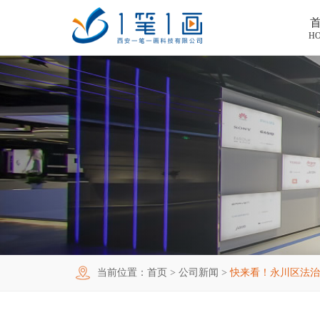
H
首页
工程案例
产品中心
主题多媒体展厅
新闻中心
廉政警示展厅
VR虚拟现实
关于我们
法治教育基地
AR增强现实
公司新闻
加入我们
禁毒教育基地
触控一体机
展厅资讯
企业简介
联系我们
红色党建教育基地
创新展项
常见问题
企业文化
合作代理
当前位置：
首页
>
公司新闻
>
快来看！永川区法治
互动投影
荣誉资质
诚聘精英
联系我们