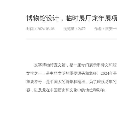
幻影成像
区域负责人
数字沙盘
博物馆设计，临时展厅龙年展
特效屏幕
时间：2024-03-08
浏览量：2477
作者：西安一
文字博物馆宣文馆，是一座专门展示甲骨文和殷
文字之一，是中华文明的重要源头和象征。2024
重要符号，是中国人的自豪和精神。为了庆祝龙年的
容，以及龙在中国历史和文化中的地位和影响。