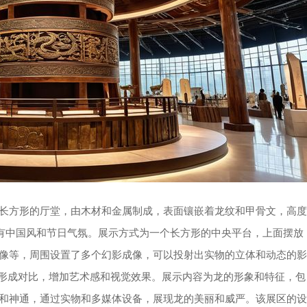
长方形的厅堂，由木材和金属制成，表面镶嵌着龙纹和甲骨文，高度
富有中国风和节日气氛。展示方式为一个长方形的中央平台，上面摆放
像等，周围设置了多个幻影成像，可以投射出实物的立体和动态的影
台形成对比，增加艺术感和视觉效果。展示内容为龙的形象和特征，包
和神通，通过实物和多媒体设备，展现龙的美丽和威严。该展区的设