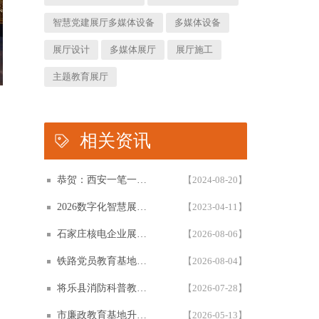
智慧党建展厅多媒体设备
多媒体设备
展厅设计
多媒体展厅
展厅施工
主题教育展厅
相关资讯
恭贺：西安一笔一画科技有限公司再次被评为高新技术企业！！！
【2024-08-20】
2026数字化智慧展厅设计与施工一体化白皮书，一笔一画科技智慧展厅设计白皮书概述展示
【2023-04-11】
石家庄核电企业展厅设计怎么做？从立项到落地的一份完整指南
【2026-08-06】
铁路党员教育基地设计方案全参考解析：如何承载铁轨上的星火？
【2026-08-04】
将乐县消防科普教育基地怎么设计？6大展区与互动五原则方案复盘
【2026-07-28】
市廉政教育基地升级建设提档 | 西安一笔一画千万级多媒体廉政展厅案例
【2026-05-13】