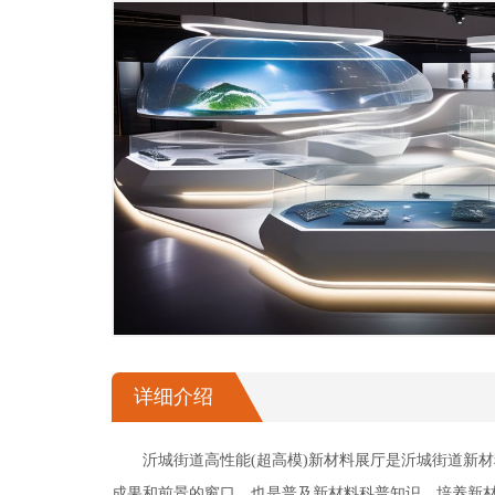
幻影成像
区域负责人
数字沙盘
特效屏幕
详细介绍
沂城街道高性能(超高模)新材料展厅是沂城街道新
成果和前景的窗口，也是普及新材料科普知识、培养新材