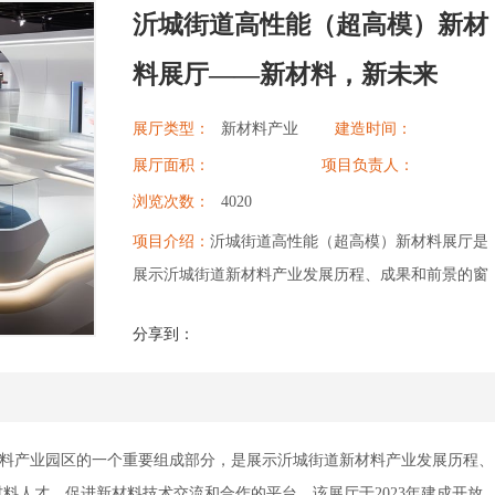
沂城街道高性能（超高模）新材
料展厅——新材料，新未来
展厅类型：
新材料产业
建造时间：
发展展厅
展厅面积：
项目负责人：
浏览次数：
4020
项目介绍：
沂城街道高性能（超高模）新材料展厅是
展示沂城街道新材料产业发展历程、成果和前景的窗
口，也是普及新材料科普知识、培养新材料人才、促
分享到：
进新材料技术交流和合作的平台。展厅分为前厅、历
史厅、现状厅、未来厅和后厅，每个区域都有自己的
功能、风格和内容，形成一个完整的参观故事线，让
参观者从过去到现在，从现在到未来，从未来到总
材料产业园区的一个重要组成部分，是展示沂城街道新材料产业发展历程、
结，全面了解沂城街道新材料产业的发展脉络和展示
料人才、促进新材料技术交流和合作的平台。该展厅于2023年建成开放