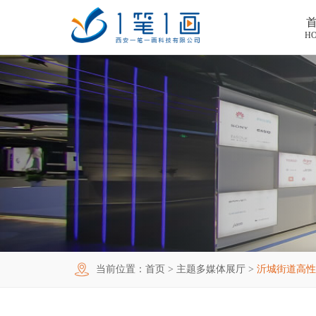
H
首页
工程案例
产品中心
主题多媒体展厅
新闻中心
廉政警示展厅
VR虚拟现实
关于我们
法治教育基地
AR增强现实
公司新闻
加入我们
禁毒教育基地
触控一体机
展厅资讯
企业简介
联系我们
红色党建教育基地
创新展项
常见问题
企业文化
合作代理
当前位置：
首页
>
主题多媒体展厅
>
沂城街道高性
互动投影
荣誉资质
诚聘精英
联系我们