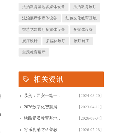
法治教育基地多媒体设备
法治教育展厅
法治展厅多媒体设备
红色文化教育基地
智慧党建展厅多媒体设备
多媒体设备
展厅设计
多媒体展厅
展厅施工
主题教育展厅
相关资讯
、
恭贺：西安一笔一画科技有限公司再次被评为高新技术企业！！！
【2024-08-20】
频
2026数字化智慧展厅设计与施工一体化白皮书，一笔一画科技智慧展厅设计白皮书概述展示
【2023-04-11】
动
铁路党员教育基地设计方案全参考解析：如何承载铁轨上的星火？
【2026-08-04】
将乐县消防科普教育基地怎么设计？6大展区与互动五原则方案复盘
【2026-07-28】
验