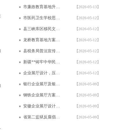
市廉政教育基地升级建设提档 | 西安一笔一画千万级多媒体廉政展厅案例
【2026-05-13】
提
市医药卫生学校思政教育基地设计方案 | 600㎡学校多媒体展厅设计施工案例 — 西安一笔一画科技
【2026-05-12】
县三峡库区移民文化教育基地 | 一笔一画沉浸式多媒体互动展厅设计施工案例
【2026-05-12】
龙桥教育基地方案，多媒体互动展厅设计施工案例 | 1200㎡红色教育基地 | 西安一笔一画科技
【2026-05-12】
的
县税务局普法宣传阵地及税史文化展厅设计方案策划公司西安一笔一画科技
【2026-05-12】
新疆**铸牢中华民族共同体意识展厅设计方案 | 西安一笔一画科技展厅设计施工一体化公司
【2026-05-12】
、
企业展厅设计，压缩空气储能展厅设计方案 | 全国首个盐穴储能主题科技展厅
【2026-05-12】
银行企业展厅及银行行史教育馆方案策划-金融展厅设计施工公司西安一笔一画科技
【2026-05-09】
的
钢铁企业展厅方案，集团本部基地展厅多媒体展陈方案 | 世界500强企业展厅设计案例
【2026-05-09】
、
安徽企业展厅设计方案—沉浸式智能家居企业展厅建设公司西安一笔一画科技
【2026-05-09】
省第二监狱反腐倡廉警示教育基地 | 沉浸式多媒体互动廉政教育展厅设计施工 | 西安一笔一画
【2026-05-09】
个