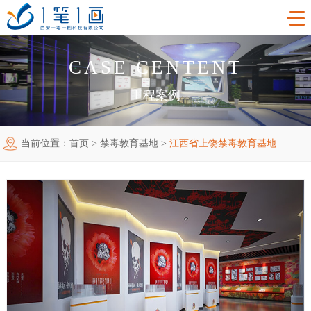
CASE CENTENT
首页
——
工程案例
——
工程案例
当前位置：
首页
>
禁毒教育基地
>
江西省上饶禁毒教育基地
产品中心
主题多媒体展厅
新闻中心
廉政警示展厅
VR虚拟现实
关于我们
法治教育基地
AR增强现实
公司新闻
加入我们
禁毒教育基地
触控一体机
展厅资讯
企业简介
联系我们
红色党建教育基地
创新展项
常见问题
企业文化
合作代理
互动投影
荣誉资质
诚聘精英
联系我们