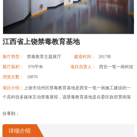
幻影成像
区域负责人
数字沙盘
江西省上饶禁毒教育基地
特效屏幕
展厅类型：
禁毒教育主题展厅
建造时间：
2017年
展厅面积：
970平米
项目负责人：
西安一笔一画科技
浏览次数：
10870
项目介绍：
上饶市信州区禁毒教育基地是西安一笔一画施工建设的一
个高科技多媒体互动禁毒展馆，该禁毒教育基地是在委区政府贯彻落
实市委对禁毒工作重要指示的一项民生工程，建设面积970平米，分序
分享到：
厅和9大功能展区。通过虚拟现实、互动全息投影技术，给参观者带来
高体验度的禁毒教育，从而起到警示作用。同时也展现上饶市信州区
详细介绍
在禁毒工作中打击、管理、预防、教育和宣传等方面的成果，让人人