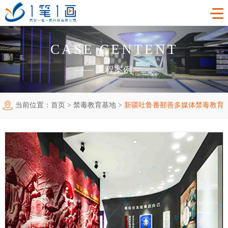
CASE CENTENT
首页
——
工程案例
——
工程案例
当前位置：
首页
>
禁毒教育基地
>
新疆吐鲁番鄯善多媒体禁毒教育
产品中心
主题多媒体展厅
展厅
新闻中心
廉政警示展厅
VR虚拟现实
关于我们
法治教育基地
AR增强现实
公司新闻
加入我们
禁毒教育基地
触控一体机
展厅资讯
企业简介
联系我们
红色党建教育基地
创新展项
常见问题
企业文化
合作代理
互动投影
荣誉资质
诚聘精英
联系我们