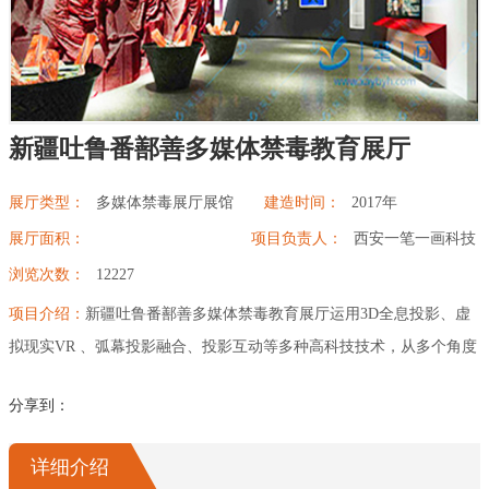
幻影成像
区域负责人
数字沙盘
新疆吐鲁番鄯善多媒体禁毒教育展厅
特效屏幕
展厅类型：
多媒体禁毒展厅展馆
建造时间：
2017年
展厅面积：
项目负责人：
西安一笔一画科技
浏览次数：
12227
项目介绍：
新疆吐鲁番鄯善多媒体禁毒教育展厅运用3D全息投影、虚
拟现实VR 、弧幕投影融合、投影互动等多种高科技技术，从多个角度
让参观者感受毒品的危害，警示参观者拒绝毒品，珍爱生命。禁毒教
分享到：
育数字展馆是由西安一笔一画科技有限公司设计施工完成，西安一笔
一画科技有限公司始终坚持以客户为中心，为全国各行业提供专业而
详细介绍
有价值的“可视化信息智慧呈现”产品及解决方案。可为客户提供项目咨