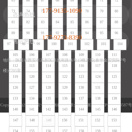
65
66
67
68
69
70
71
72
177-9135-1090
73
74
75
76
77
78
79
80
咨询热线：
81
82
83
84
85
86
87
88
89
90
91
92
93
94
95
96
177-9273-8390
售后热线：
97
98
99
100
101
102
103
104
105
106
107
108
109
110
111
地址：陕西省西安市高新区沣惠南路16号15幢27层(泰华金贸国际7号
112
113
114
115
116
117
118
楼)2705室
119
120
121
122
123
124
125
126
127
128
129
130
131
132
133
134
135
136
137
138
139
Copyright (c)2022 西安一笔一画科技有限公司 备案号:
陕ICP备16018587号
140
141
142
143
144
145
146
陕公网安备 61019002002004号
营业执照
网站地图
网站地图
147
148
149
150
151
152
153
154
155
156
157
158
159
160