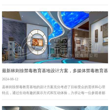
集团及**县历史文化与科技成果的平台。通过精心规划的展厅布局和
创新的互动体验，本方案将为参观者带来深刻的文化熏陶和难忘的学
习经历，为推动当地经济社会发展作出积极贡献。
最新林则徐禁毒教育基地设计方案，多媒体禁毒教育基
2024-08-12
地建设方案
县林则徐禁毒教育基地的设计方案充分考虑了目标受众的需求和心理
特点，通过生动有趣的展示方式和互动体验，力求让每一位参观者都
能深刻理解毒品的危害，并积极参与到禁毒斗争中来。整个展厅设计
既体现了历史文化的传承，又融入了现代科技的元素，旨在打造一个