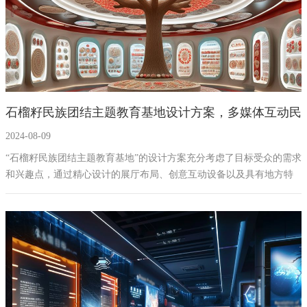
石榴籽民族团结主题教育基地设计方案，多媒体互动民
2024-08-09
族团结展厅建设方案
“石榴籽民族团结主题教育基地”的设计方案充分考虑了目标受众的需求
和兴趣点，通过精心设计的展厅布局、创意互动设备以及具有地方特
色的艺术化元素，旨在为参观者提供一次富有教育意义且充满乐趣的
学习体验。我们相信，这一项目的实施将有助于加强民族团结教育，
促进不同文化间的交流与理解。