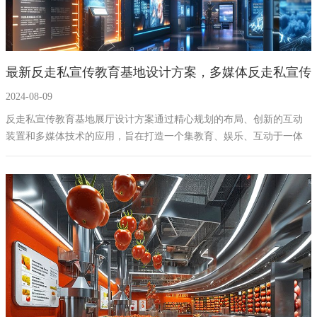
最新反走私宣传教育基地设计方案，多媒体反走私宣传
2024-08-09
教育基地建设施工设计公司
反走私宣传教育基地展厅设计方案通过精心规划的布局、创新的互动
装置和多媒体技术的应用，旨在打造一个集教育、娱乐、互动于一体
的反走私宣传教育基地。通过该基地的建设，不仅能够加强公众对反
走私法律法规的认识，还能够促进社会的和谐稳定，具有重要的社会
价值和教育意义。