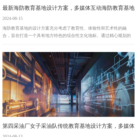
最新海防教育基地设计方案，多媒体互动海防教育基地
幻影成像
区域负责人
2024-08-15
建设方案策划公司
数字沙盘
海防教育基地的设计方案充分考虑了教育性、体验性和艺术性的融
合，旨在打造一个具有地方特色的综合性文化地标。通过精心规划的
特效屏幕
展厅布局、创新的互动设备和艺术化的展示手法，将为参观者带来一
次难忘的文化体验之旅。
第四采油厂女子采油队传统教育基地设计方案，多媒体
2024-08-13