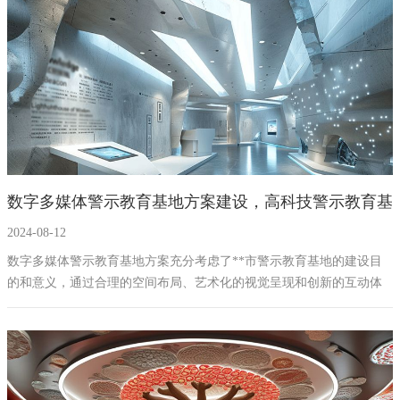
兼具教育意义和观赏价值的禁毒教育基地。
数字多媒体警示教育基地方案建设，高科技警示教育基
2024-08-12
地设计方案策划公司
数字多媒体警示教育基地方案充分考虑了**市警示教育基地的建设目
的和意义，通过合理的空间布局、艺术化的视觉呈现和创新的互动体
验，旨在打造一个具有高度教育价值和社会影响力的展厅。我们相
信，这一方案不仅能够满足参观者的教育需求，还将成为**市党风廉
政建设的一张亮丽名片。