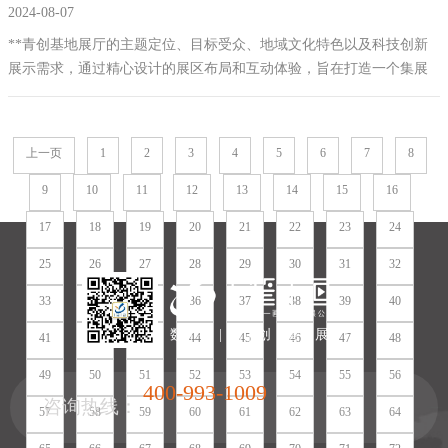
2024-08-07
**青创基地展厅的主题定位、目标受众、地域文化特色以及科技创新
展示需求，通过精心设计的展区布局和互动体验，旨在打造一个集展
示、交流、启发于一体的现代化展厅，为推动**两地科技创新合作提
供有力支撑。
上一页
1
2
3
4
5
6
7
8
9
10
11
12
13
14
15
16
17
18
19
20
21
22
23
24
25
26
27
28
29
30
31
32
33
34
35
36
37
38
39
40
数 | 字 | 化 | 创 | 意 | 展 | 厅
41
42
43
44
45
46
47
48
49
50
51
52
53
54
55
56
400-993-1009
咨询热线：
57
58
59
60
61
62
63
64