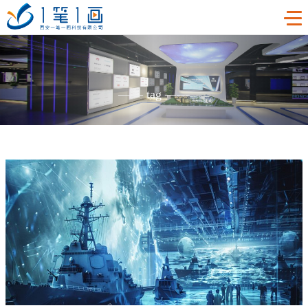
首页
——
tag
——
工程案例
产品中心
主题多媒体展厅
新闻中心
廉政警示展厅
VR虚拟现实
关于我们
法治教育基地
AR增强现实
公司新闻
加入我们
禁毒教育基地
触控一体机
展厅资讯
企业简介
联系我们
红色党建教育基地
创新展项
常见问题
企业文化
合作代理
互动投影
荣誉资质
诚聘精英
联系我们