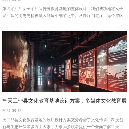
油田教育展厅建设方案
第四采油厂女子采油队传统教育基地的整体设计，我们成功地将女子
采油队的历史与精神融入到每个细节之中。从序厅到尾厅，每个展区
都精心布置，既体现了女子采油队的发展历程，也展示了她们在技术
创新、荣誉成就和可持续发展方面的贡献。通过创意互动设备和多媒
体技术的应用，参观者能够在互动体验中获得深刻的学习体验，进而
激发他们对女子采油队及其精神的敬仰之情。
**天工**县文化教育基地设计方案，多媒体文化教育展
2024-08-12
厅建设方案策划公司
天工**县文化教育基地的展厅设计方案充分考虑了文化传承、科技创
新与生态环保等多方面因素，力求为参观者提供一个全面了解**天工