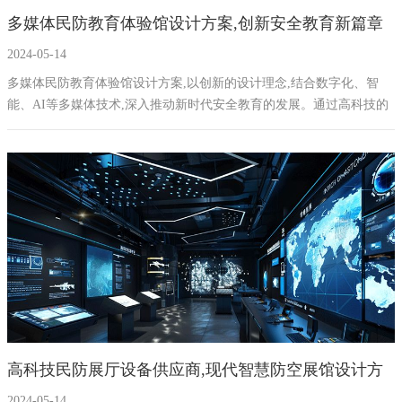
多媒体民防教育体验馆设计方案,创新安全教育新篇章
幻影成像
区域负责人
2024-05-14
数字沙盘
多媒体民防教育体验馆设计方案,以创新的设计理念,结合数字化、智
能、AI等多媒体技术,深入推动新时代安全教育的发展。通过高科技的
特效屏幕
互动体验,让参观者深刻理解民防知识,提高安全防范意识,为建设安全和
谐社会贡献力量。
高科技民防展厅设备供应商,现代智慧防空展馆设计方
2024-05-14