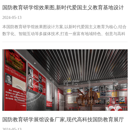
国防教育研学馆效果图,新时代爱国主义教育基地设计
幻影成像
区域负责人
2024-05-13
数字沙盘
本国防教育研学馆效果图设计方案,以新时代爱国主义教育为核心,结合
数字化、智能互动等多媒体技术,打造一座富有地域特色、创意与高科
特效屏幕
技相结合的现代展厅,旨在深入推广国防教育,加强国民军事意识,提升国
家软实力。
国防教育研学展馆设备厂家,现代高科技国防教育展厅
2024-05-13