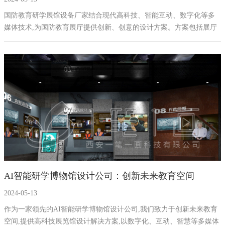
设计
国防教育研学展馆设备厂家结合现代高科技、智能互动、数字化等多
媒体技术,为国防教育展厅提供创新、创意的设计方案。方案包括展厅
主题、分区、建筑造型元素、地域特色素材、多媒体设备、展板内
容、仿真实物等介绍,以及展厅弱电施工装修等细节。
AI智能研学博物馆设计公司：创新未来教育空间
2024-05-13
作为一家领先的AI智能研学博物馆设计公司,我们致力于创新未来教育
空间,提供高科技展览馆设计解决方案,以数字化、互动、智慧等多媒体