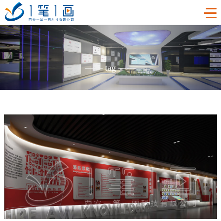
首页
——
tag
——
工程案例
产品中心
主题多媒体展厅
新闻中心
廉政警示展厅
VR虚拟现实
关于我们
法治教育基地
AR增强现实
公司新闻
加入我们
禁毒教育基地
触控一体机
展厅资讯
企业简介
联系我们
红色党建教育基地
创新展项
常见问题
企业文化
合作代理
互动投影
荣誉资质
诚聘精英
联系我们