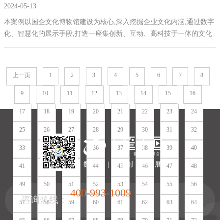
2024-05-13
本案例以国企文化博物馆建设为核心,深入挖掘企业文化内涵,通过数字
化、智慧化的展示手段,打造一座集创新、互动、高科技于一体的文化
博物馆,为新时代国企精神的传播提供有力支撑。
上一页
1
2
3
4
5
6
7
8
9
10
11
12
13
14
15
16
17
18
19
20
21
22
23
24
25
26
27
28
29
30
31
32
33
34
35
36
37
38
39
40
数 | 字 | 化 | 创 | 意 | 展 | 厅
41
42
43
44
45
46
47
48
49
50
51
52
53
54
55
56
400-993-1009
咨询热线：
57
58
59
60
61
62
63
64