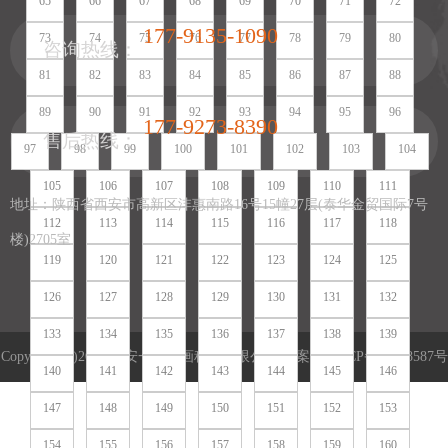
65
66
67
68
69
70
71
72
177-9135-1090
73
74
75
76
77
78
79
80
咨询热线：
81
82
83
84
85
86
87
88
89
90
91
92
93
94
95
96
177-9273-8390
售后热线：
97
98
99
100
101
102
103
104
105
106
107
108
109
110
111
地址：陕西省西安市高新区沣惠南路16号15幢27层(泰华金贸国际7号
112
113
114
115
116
117
118
楼)2705室
119
120
121
122
123
124
125
126
127
128
129
130
131
132
133
134
135
136
137
138
139
Copyright (c)2022 西安一笔一画科技有限公司 备案号:
陕ICP备16018587号
140
141
142
143
144
145
146
陕公网安备 61019002002004号
营业执照
网站地图
网站地图
147
148
149
150
151
152
153
154
155
156
157
158
159
160