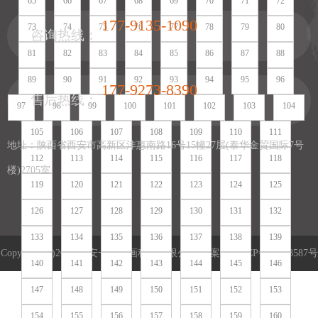
65
66
67
68
69
70
71
72
177-9135-1090
73
74
75
76
77
78
79
80
咨询热线：
81
82
83
84
85
86
87
88
89
90
91
92
93
94
95
96
177-9273-8390
售后热线：
97
98
99
100
101
102
103
104
105
106
107
108
109
110
111
地址：陕西省西安市高新区沣惠南路16号15幢27层(泰华金贸国际7号
112
113
114
115
116
117
118
楼)2705室
119
120
121
122
123
124
125
126
127
128
129
130
131
132
133
134
135
136
137
138
139
Copyright (c)2022 西安一笔一画科技有限公司 备案号:
陕ICP备16018587号
140
141
142
143
144
145
146
陕公网安备 61019002002004号
营业执照
网站地图
网站地图
147
148
149
150
151
152
153
154
155
156
157
158
159
160