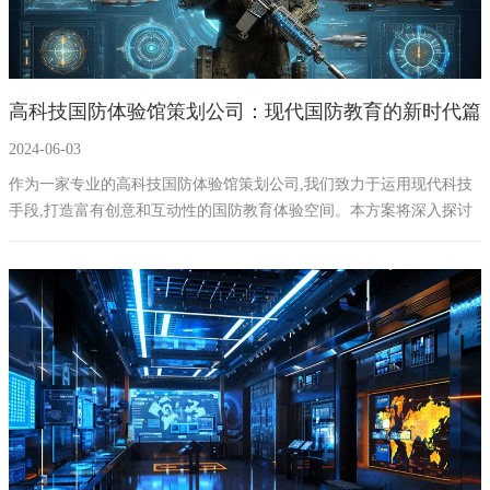
高科技国防体验馆策划公司：现代国防教育的新时代篇
2024-06-03
章
作为一家专业的高科技国防体验馆策划公司,我们致力于运用现代科技
手段,打造富有创意和互动性的国防教育体验空间。本方案将深入探讨
如何通过高科技手段,推进国防教育的现代化,设计出符合新时代要求的
国防体验馆。