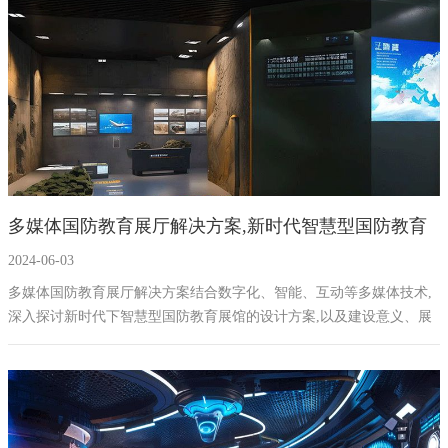
展厅弱电施工装修的细节处理。
多媒体国防教育展厅解决方案,新时代智慧型国防教育
2024-06-03
展馆设计
多媒体国防教育展厅解决方案结合数字化、智能、互动等多媒体技术,
深入探讨新时代下智慧型国防教育展馆的设计方案,以及建设意义、展
厅主题、分区及每个分区的建筑造型元素、地域特色素材等,旨在为我
国国防教育事业提供有力支持。