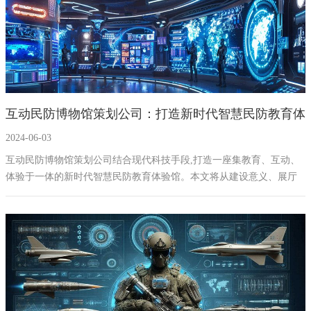
互动民防博物馆策划公司：打造新时代智慧民防教育体
2024-06-03
验馆
互动民防博物馆策划公司结合现代科技手段,打造一座集教育、互动、
体验于一体的新时代智慧民防教育体验馆。本文将从建设意义、展厅
主题、展厅分区、建筑造型元素、地域特色素材、多媒体及数字化技
术应用、声光电互动设备、AI智能设备、展板内容、仿真实物内容等
方面进行详细介绍。