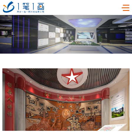
首页
——
tag
——
工程案例
产品中心
主题多媒体展厅
新闻中心
廉政警示展厅
VR虚拟现实
关于我们
法治教育基地
AR增强现实
公司新闻
加入我们
禁毒教育基地
触控一体机
展厅资讯
企业简介
联系我们
红色党建教育基地
创新展项
常见问题
企业文化
合作代理
互动投影
荣誉资质
诚聘精英
联系我们