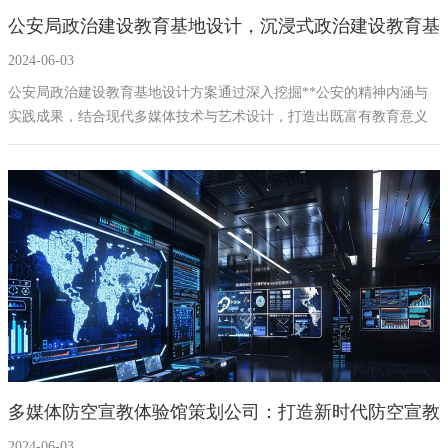
公安局政治建设教育基地设计，沉浸式政治建设教育基
幻影成像
区域负责人
2024-06-03
地建设方案，武宁多媒体展厅设计公司
数字沙盘
公安局政治建设教育基地设计方案通过深入挖掘**公安的精神内涵与
实践成果，结合现代多媒体技术与艺术设计，打造出既富有教育意义
特效屏幕
又具有高度观赏价值的展览空间。我们相信，通过这样全方位、多维
度的展示，不仅能够实现对公安干警的政治思想教育，更能在全社会
范围内弘扬法治精神，促进社会共治共享的良好氛围。
多媒体防空宣教体验馆策划公司：打造新时代防空宣教
2024-06-03