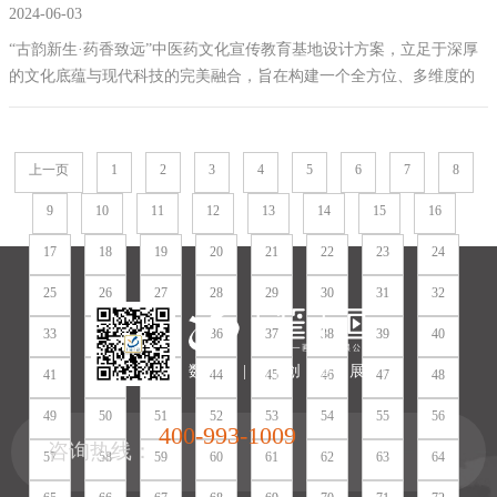
2024-06-03
普馆策划方案
“古韵新生·药香致远”中医药文化宣传教育基地设计方案，立足于深厚
的文化底蕴与现代科技的完美融合，旨在构建一个全方位、多维度的
学习体验空间。通过对中医药文化的深度挖掘与创新展示，不仅传递
了传统医学的智慧，也展示了其在现代社会的活力与价值。我们相
信，此基地将成为连接过去与未来，沟通中外的桥梁，为中医药文化
上一页
1
2
3
4
5
6
7
8
的繁荣发展贡献力量。
9
10
11
12
13
14
15
16
17
18
19
20
21
22
23
24
25
26
27
28
29
30
31
32
33
34
35
36
37
38
39
40
数 | 字 | 化 | 创 | 意 | 展 | 厅
41
42
43
44
45
46
47
48
49
50
51
52
53
54
55
56
400-993-1009
咨询热线：
57
58
59
60
61
62
63
64