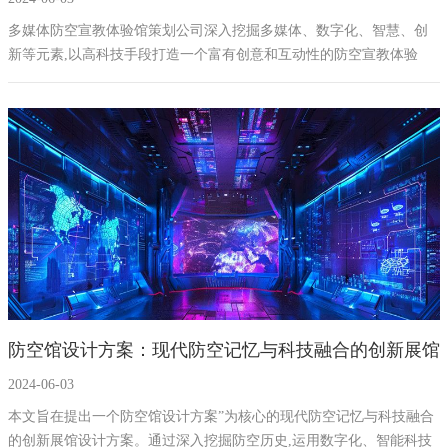
新高地
多媒体防空宣教体验馆策划公司深入挖掘多媒体、数字化、智慧、创
新等元素,以高科技手段打造一个富有创意和互动性的防空宣教体验
馆。通过展厅分区、建筑造型、地域特色素材等多媒体展示,以及声光
电、互动、AI等技术的应用,实现防空宣教的有效传达和观众的高度参
与。
防空馆设计方案：现代防空记忆与科技融合的创新展馆
2024-06-03
本文旨在提出一个防空馆设计方案”为核心的现代防空记忆与科技融合
的创新展馆设计方案。通过深入挖掘防空历史,运用数字化、智能科技