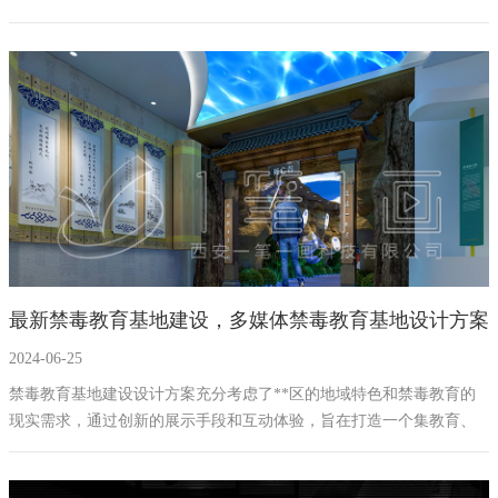
体验，增强公众对知识产权的认识和保护意识，促进社会各方面的交
流与合作。
最新禁毒教育基地建设，多媒体禁毒教育基地设计方案
2024-06-25
拟案例
禁毒教育基地建设设计方案充分考虑了**区的地域特色和禁毒教育的
现实需求，通过创新的展示手段和互动体验，旨在打造一个集教育、
艺术、科技于一体的禁毒教育基地。展厅的建设不仅有助于提升公众
的法律意识和健康意识，也将为**区的文化建设增添新的亮点。