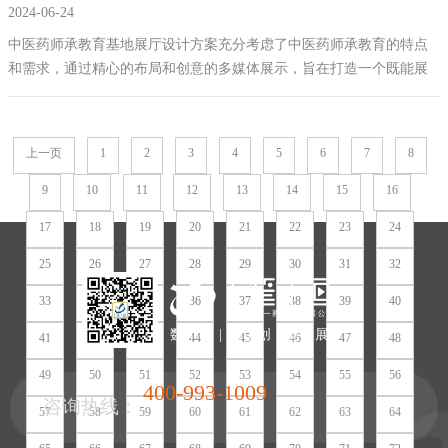
2024-06-24
案拟案例
中医药师承教育基地展厅设计方案充分考虑了中医药师承教育的特点
和需求，通过精心的布局和创意的多媒体展示，旨在打造一个既能展
示中医药深厚文化底蕴，又具有现代科技感的教育基地。通过本方案
的实施，将为中医药文化的传承与发展做出积极贡献。
上一页
1
2
3
4
5
6
7
8
9
10
11
12
13
14
15
16
17
18
19
20
21
22
23
24
25
26
27
28
29
30
31
32
33
34
35
36
37
38
39
40
数 | 字 | 化 | 创 | 意 | 展 | 厅
41
42
43
44
45
46
47
48
49
50
51
52
53
54
55
56
400-993-1009
咨询热线：
57
58
59
60
61
62
63
64