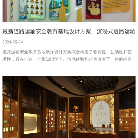
最新道路运输安全教育基地设计方案，沉浸式道路运输
2024-06-24
安全教育基地建设方案拟案例
道路运输安全教育基地展厅设计方案综合考虑了教育性、互动性和艺
术性，旨在打造一个集知识学习、情感体验和行为改变于一体的综合
性教育平台。通过精心设计的展区和互动环节，展厅将成为提升公众
道路运输安全意识的重要场所。