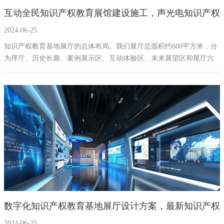
互动全民知识产权教育展馆建设施工，声光电知识产权
幻影成像
区域负责人
2024-06-25
教育基地展厅设计拟方案
数字沙盘
知识产权教育基地展厅的总体布局。我们展厅总面积约600平方米，分
为序厅、历史长廊、案例展示区、互动体验区、未来展望区和尾厅六
特效屏幕
大展区。每个展区都有其独特的主题和展示内容。我们的参观路线设
计得流畅而合理，确保每位参观者都能获得全面而深入的体验。
数字化知识产权教育基地展厅设计方案，最新知识产权
2024-06-25