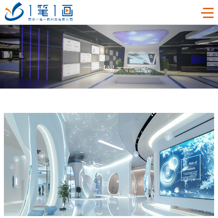
首页
——
tag
——
工程案例
产品中心
主题多媒体展厅
新闻中心
廉政警示展厅
VR虚拟现实
关于我们
法治教育基地
AR增强现实
公司新闻
加入我们
禁毒教育基地
触控一体机
展厅资讯
企业简介
联系我们
红色党建教育基地
创新展项
常见问题
企业文化
合作代理
互动投影
荣誉资质
诚聘精英
联系我们