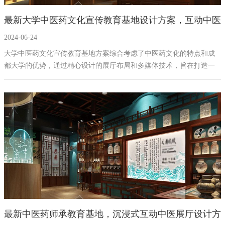
最新大学中医药文化宣传教育基地设计方案，互动中医
2024-06-24
药展厅建设方案拟案例
大学中医药文化宣传教育基地方案综合考虑了中医药文化的特点和成
都大学的优势，通过精心设计的展厅布局和多媒体技术，旨在打造一
个集教育、展示、体验于一体的中医药文化宣传教育基地。通过这一
平台，我们希望能够传承和推广中医药文化，同时展现成都大学在该
领域的成就和贡献。
最新中医药师承教育基地，沉浸式互动中医展厅设计方