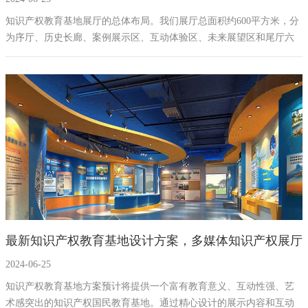
展厅建设方案拟案例
知识产权教育基地展厅的总体布局。我们展厅总面积约600平方米，分
为序厅、历史长廊、案例展示区、互动体验区、未来展望区和尾厅六
大展区。每个展区都有其独特的主题和展示内容。我们的参观路线设
计得流畅而合理，确保每位参观者都能获得全面而深入的体验。
最新知识产权教育基地设计方案，多媒体知识产权展厅
2024-06-25
建设方案拟案例
知识产权教育基地方案预计将提供一个富有教育意义、互动性强、艺
术感突出的知识产权国民教育基地。通过精心设计的展示内容和互动