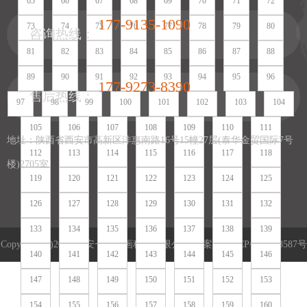
65
66
67
68
69
70
71
72
177-9135-1090
73
74
75
76
77
78
79
80
咨询热线：
81
82
83
84
85
86
87
88
89
90
91
92
93
94
95
96
177-9273-8390
售后热线：
97
98
99
100
101
102
103
104
105
106
107
108
109
110
111
地址：陕西省西安市高新区沣惠南路16号15幢27层(泰华金贸国际7号
112
113
114
115
116
117
118
楼)2705室
119
120
121
122
123
124
125
126
127
128
129
130
131
132
133
134
135
136
137
138
139
Copyright (c)2022 西安一笔一画科技有限公司 备案号:
陕ICP备16018587号
140
141
142
143
144
145
146
陕公网安备 61019002002004号
营业执照
网站地图
网站地图
147
148
149
150
151
152
153
154
155
156
157
158
159
160