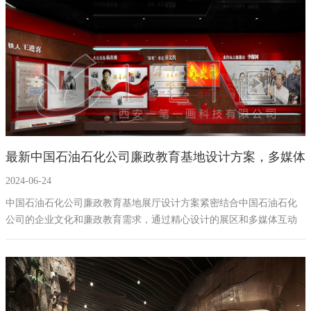
最新中国石油石化公司廉政教育基地设计方案，多媒体
2024-06-24
廉政教育基地建设方案拟案例
中国石油石化公司廉政教育基地展厅设计方案紧密结合中国石油石化
公司的企业文化和廉政教育需求，通过精心设计的展区和多媒体互动
设备，旨在打造一个具有教育意义、艺术价值和科技感的廉政教育基
地。展厅不仅能够传递公司的廉政理念，还能够激发参观者的思考和
参与，实现教育与展示的有机结合