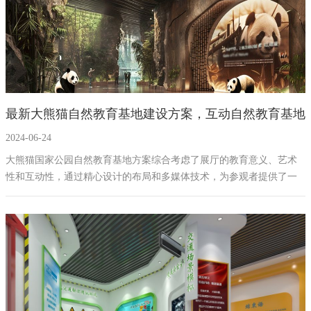
最新大熊猫自然教育基地建设方案，互动自然教育基地
2024-06-24
设计方案拟案例
大熊猫国家公园自然教育基地方案综合考虑了展厅的教育意义、艺术
性和互动性，通过精心设计的布局和多媒体技术，为参观者提供了一
个深入了解大熊猫自然教育基地的平台。展厅不仅将成为展示平武县
生态保护成就的窗口，也将是推动社会参与自然保护的重要场所。