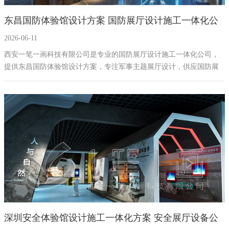
东昌国防体验馆设计方案 国防展厅设计施工一体化公
2026-06-11
司 军事主题展厅设备
西安一笔一画科技有限公司是专业的国防展厅设计施工一体化公司，
提供东昌国防体验馆设计方案，专注军事主题展厅设计，供应国防展
厅设备，涵盖国防教育馆设计施工，打造集教育性、体验性、互动性
于一体的国防体验馆建设服务。
深圳安全体验馆设计施工一体化方案 安全展厅设备公